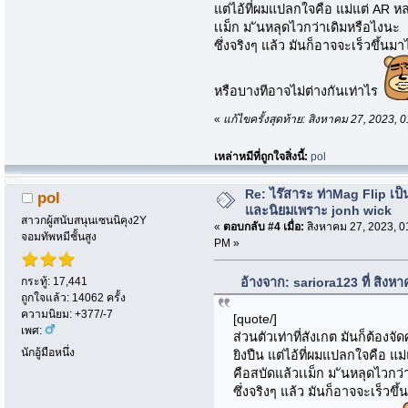
แต่ไอ้ที่ผมแปลกใจคือ แม่แต่ AR หล
เเม็ก ม ันหลุดไวกว่าเดิมหรือไงนะ
ซึ่งจริงๆ แล้ว มันก็อาจจะเร็วขึ้นมาไม
หรือบางทีอาจไม่ต่างกันเท่าไร
«
แก้ไขครั้งสุดท้าย: สิงหาคม 27, 2023,
เหล่าหมีที่ถูกใจสิ่งนี้:
pol
Re: ไร๊สาระ ท่าMag Flip เป็นที
pol
และนิยมเพราะ jonh wick
สาวกผู้สนับสนุนเซนนิคุง2Y
«
ตอบกลับ #4 เมื่อ:
สิงหาคม 27, 2023, 0
จอมทัพหมีชั้นสูง
PM »
กระทู้: 17,441
อ้างจาก: sariora123 ที่ สิง
ถูกใจแล้ว: 14062 ครั้ง
ความนิยม: +377/-7
[quote/]
เพศ:
ส่วนตัวเท่าที่สังเกต มันก็ต้องจัด
นักอู้มือหนึ่ง
ยิงปืน แต่ไอ้ที่ผมแปลกใจคือ แม
คือสบัดแล้วเเม็ก ม ันหลุดไวกว
ซึ่งจริงๆ แล้ว มันก็อาจจะเร็วขึ้น