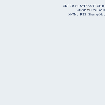
SMF 2.0.14
|
SMF © 2017
,
Simpl
SMFAds
for
Free Foru
XHTML
RSS
Sitemap XM