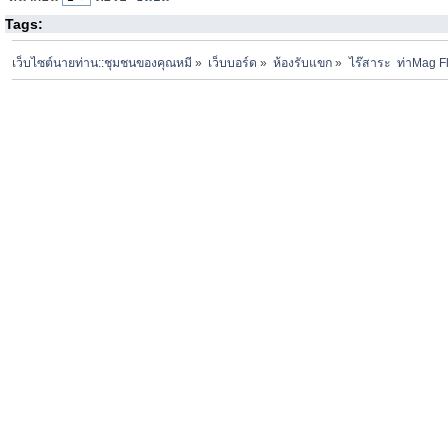
Tags:
เว็บไซต์นายท่าน::ชุมชนของคุณหมี
»
เว็บบอร์ด
»
ห้องรับแขก
»
ไร๊สาระ  ท่าMag Fl