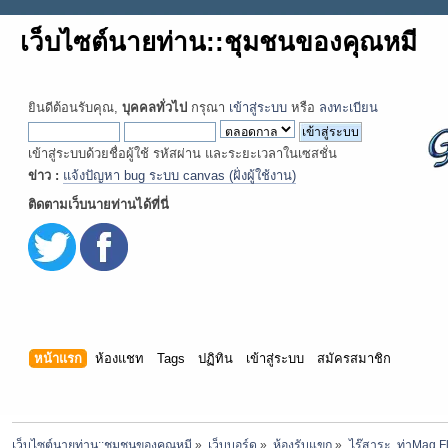
เว็บไซต์นายท่าน::ชุมชนของคุณหมี
ยินดีต้อนรับคุณ,
บุคคลทั่วไป
กรุณา
เข้าสู่ระบบ
หรือ
ลงทะเบียน
เข้าสู่ระบบด้วยชื่อผู้ใช้ รหัสผ่าน และระยะเวลาในเซสชั่น
ข่าว :
แจ้งปัญหา bug ระบบ canvas (ฝั่งผู้ใช้งาน)
ติดตามเว็บนายท่านได้ที่นี่
หน้าแรก
ห้องแชท
Tags
ปฏิทิน
เข้าสู่ระบบ
สมัครสมาชิก
เว็บไซต์นายท่าน::ชุมชนของคุณหมี
»
เว็บบอร์ด
»
ห้องรับแขก
»
ไร๊สาระ  ท่าMag Fl