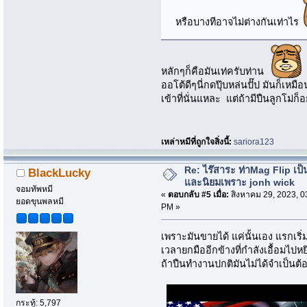
หรือบางทีอาจไม่ต่างกันเท่าไร
หลักๆก็คือมันเท่ครับท่าน
ออโต้ดีๆนี่กดปุ๊บหล่นปั๊ป มันก็เหม
เข้าที่นั่นแหละ แต่ถ้ามีปืนลูกโม่
เหล่าหมีที่ถูกใจสิ่งนี้:
sariora123
Re: ไร๊สาระ ท่าMag Flip เป็นที
BlackLucky
และนิยมเพราะ jonh wick
จอมทัพหมี
«
ตอบกลับ #5 เมื่อ:
สิงหาคม 29, 2023, 0
ยอดขุนพลหมี
PM »
เพราะมันขายได้ แค่นั้นเอง แรกเริ่ม
เวลายกมืออีกข้างที่กำลังเอื้อมไปห
ถ้าปืนทำงานปกติมันไม่ได้จำเป็นต้
กระทู้: 5,797