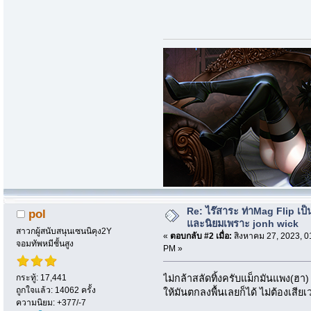
Re: ไร๊สาระ ท่าMag Flip เป็นที
pol
และนิยมเพราะ jonh wick
สาวกผู้สนับสนุนเซนนิคุง2Y
«
ตอบกลับ #2 เมื่อ:
สิงหาคม 27, 2023, 0
จอมทัพหมีชั้นสูง
PM »
กระทู้: 17,441
ไม่กล้าสลัดทิ้งครับแม็กมันแพง(ฮา
ถูกใจแล้ว: 14062 ครั้ง
ให้มันตกลงพื้นเลยก็ได้ ไม่ต้องเสีย
ความนิยม: +377/-7