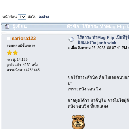
หน้าก่อน
ต่อไป
ลงล่าง
ผู้เขียน
หัวข้อ: ไร๊สาระ ท่าMag Flip เ
1180 ครั้ง)
ไร๊สาระ ท่าMag Flip เป็นที่รู
sariora123
นิยมเพราะ jonh wick
จอมพลหมีชั้นกลาง
«
เมื่อ:
สิงหาคม 26, 2023, 08:07:41 PM 
กระทู้: 14,129
ถูกใจแล้ว: 4131 ครั้ง
ความนิยม: +475/-445
ขอไร๊สาระสักนิด คือ ไปเจอคนบอกว่
มา
เพราะหนัง จอน วิค
อาจพูดได้ว่า ป๋าคีนูรีฟ อาจไม่ใช่ผู้ค
หนัง จอนวิค ที่แกแสดง