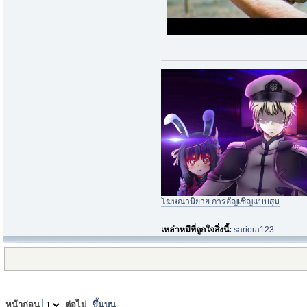
โฆษณานิยาย การอัญเชิญแบบสุ่ม
เหล่าหมีที่ถูกใจสิ่งนี้:
sariora123
หน้าก่อน
ต่อไป
ขึ้นบน