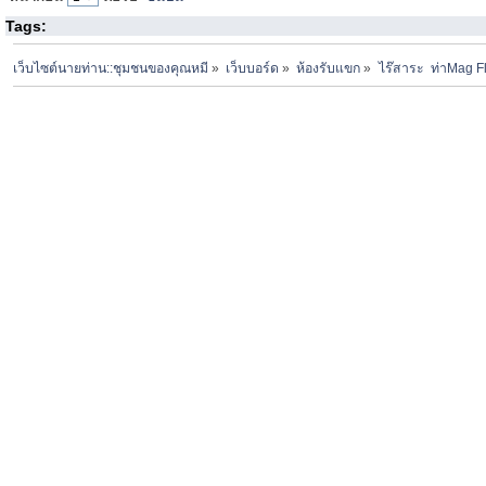
Tags:
เว็บไซต์นายท่าน::ชุมชนของคุณหมี
»
เว็บบอร์ด
»
ห้องรับแขก
»
ไร๊สาระ  ท่าMag Fl