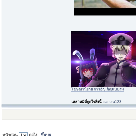
โฆษณานิยาย การอัญเชิญแบบสุ่ม
เหล่าหมีที่ถูกใจสิ่งนี้:
sariora123
หน้าก่อน
ต่อไป
ขึ้นบน