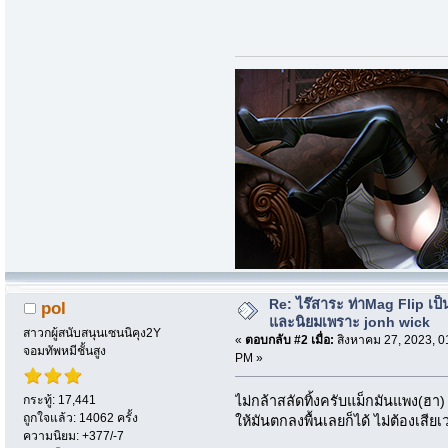
Re: ไร๊สาระ ท่าMag Flip เป็นที
pol
และนิยมเพราะ jonh wick
สาวกผู้สนับสนุนเซนนิคุง2Y
«
ตอบกลับ #2 เมื่อ:
สิงหาคม 27, 2023, 0
จอมทัพหมีชั้นสูง
PM »
กระทู้: 17,441
ไม่กล้าสลัดทิ้งครับแม็กมันแพง(ฮา
ถูกใจแล้ว: 14062 ครั้ง
ให้มันตกลงพื้นเลยก็ได้ ไม่ต้องเสีย
ความนิยม: +377/-7