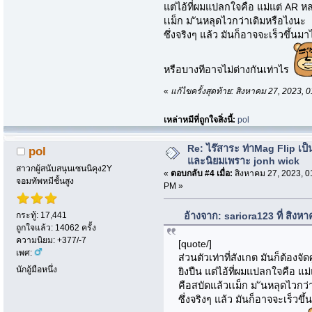
แต่ไอ้ที่ผมแปลกใจคือ แม่แต่ AR หล
เเม็ก ม ันหลุดไวกว่าเดิมหรือไงนะ
ซึ่งจริงๆ แล้ว มันก็อาจจะเร็วขึ้นมาไม
หรือบางทีอาจไม่ต่างกันเท่าไร
«
แก้ไขครั้งสุดท้าย: สิงหาคม 27, 2023,
เหล่าหมีที่ถูกใจสิ่งนี้:
pol
Re: ไร๊สาระ ท่าMag Flip เป็นที
pol
และนิยมเพราะ jonh wick
สาวกผู้สนับสนุนเซนนิคุง2Y
«
ตอบกลับ #4 เมื่อ:
สิงหาคม 27, 2023, 0
จอมทัพหมีชั้นสูง
PM »
กระทู้: 17,441
อ้างจาก: sariora123 ที่ สิง
ถูกใจแล้ว: 14062 ครั้ง
ความนิยม: +377/-7
[quote/]
เพศ:
ส่วนตัวเท่าที่สังเกต มันก็ต้องจัด
นักอู้มือหนึ่ง
ยิงปืน แต่ไอ้ที่ผมแปลกใจคือ แม
คือสบัดแล้วเเม็ก ม ันหลุดไวกว
ซึ่งจริงๆ แล้ว มันก็อาจจะเร็วขึ้น