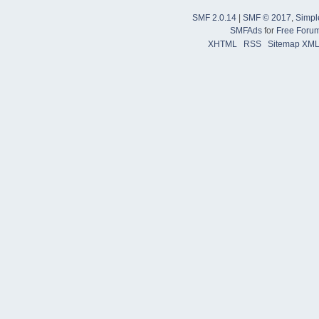
SMF 2.0.14
|
SMF © 2017
,
Simpl
SMFAds
for
Free Foru
XHTML
RSS
Sitemap XM