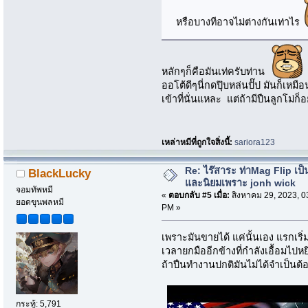
หรือบางทีอาจไม่ต่างกันเท่าไร
หลักๆก็คือมันเท่ครับท่าน
ออโต้ดีๆนี่กดปุ๊บหล่นปั๊ป มันก็เหม
เข้าที่นั่นแหละ แต่ถ้ามีปืนลูกโม่
เหล่าหมีที่ถูกใจสิ่งนี้:
sariora123
Re: ไร๊สาระ ท่าMag Flip เป็นที
BlackLucky
และนิยมเพราะ jonh wick
จอมทัพหมี
«
ตอบกลับ #5 เมื่อ:
สิงหาคม 29, 2023, 0
ยอดขุนพลหมี
PM »
เพราะมันขายได้ แค่นั้นเอง แรกเริ่ม
เวลายกมืออีกข้างที่กำลังเอื้อมไปห
ถ้าปืนทำงานปกติมันไม่ได้จำเป็นต้
กระทู้: 5,791