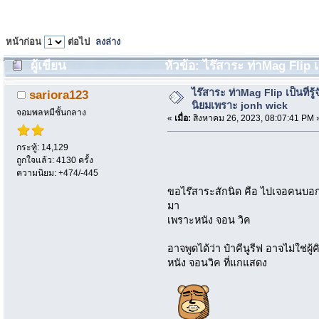
หน้าก่อน
ต่อไป
ลงล่าง
ผู้เขียน
หัวข้อ: ไร๊สาระ ท่าMag Flip เ
1176 ครั้ง)
ไร๊สาระ ท่าMag Flip เป็นที่รู
sariora123
นิยมเพราะ jonh wick
จอมพลหมีชั้นกลาง
«
เมื่อ:
สิงหาคม 26, 2023, 08:07:41 PM 
กระทู้: 14,129
ถูกใจแล้ว: 4130 ครั้ง
ความนิยม: +474/-445
ขอไร๊สาระสักนิด คือ ไปเจอคนบอกว่
มา
เพราะหนัง จอน วิค
อาจพูดได้ว่า ป๋าคีนูรีฟ อาจไม่ใช่ผู้ค
หนัง จอนวิค ที่แกแสดง