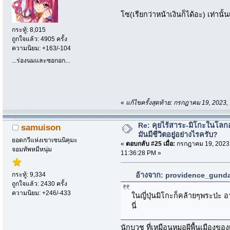
โซ(เรียกว่าหน้าเงินก็ได้อะ) เท่านั้น
กระทู้: 8,015
ถูกใจแล้ว: 4905 ครั้ง
ความนิยม: +163/-104
...ร่องนมและซอกอก...
«
แก้ไขครั้งสุดท้าย: กรกฎาคม 19, 2023
Re: คุยไร้สาระ-มิโกะในโลกอ
samuison
มันมีชีวิตอยู่อย่างไรครับ?
ยอดกวีแห่งเขาเซนนิคุมะ
«
ตอบกลับ #25 เมื่อ:
กรกฎาคม 19, 2023
จอมทัพหมีหนุ่ม
11:36:28 PM »
กระทู้: 9,334
อ้างจาก: providence_gunda
ถูกใจแล้ว: 2430 ครั้ง
ความนิยม: +246/-433
ในญี่ปุ่นมิโกะก็คล้ายๆพระป่ะ อ
นี่
นักบวช ที่เหมือนหมอผีพื้นเมืองขอ