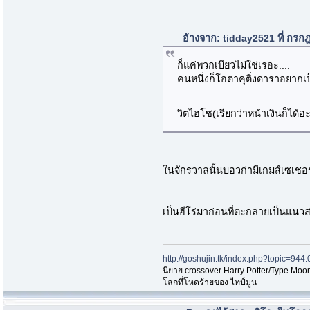
อ้างจาก: tidday2521 ที่ กร
ก็แค่พวกเบียวไม่ใช่เรอะ....
คนหนึ่งก็โอตาคุติ่งดาราอยากเ
วิตไฮโซ(เรียกว่าหน้าเงินก็ได้อะ)
ในจักรวาลนั้นบอวก่ามีเกมส์เซเชอร์
เป็นฮีโร่มาก่อนที่ตะกลายเป็นแน
http://goshujin.tk/index.php?topic=944.
นิยาย crossover Harry Potter/Type Moon
โลกที่โหดร้ายของ ไทป์มูน