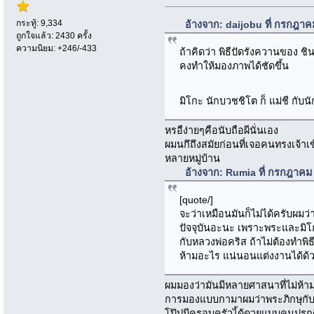
กระทู้: 9,334
อ้างจาก: daijobu ที่ กรกฎา
ถูกใจแล้ว: 2430 ครั้ง
ความนิยม: +246/-433
ถ้าคิดว่า พิธีปัดรังควานของ 
คงทำให้มองภาพได้ชัดขึ้น
มิโกะ นักบวชชิโต ก็ แม่ชี กับน
หรอืง่ายๆคือนับถือผีนั่นเอง
ผมนกึถึงสมัยก่อนที่เจอคนทรงเจ้าเข
หลายหมู่บ้าน
อ้างจาก: Rumia ที่ กรกฎาคม
[quote/]
จะว่าเหมือนมันก็ไม่ได้ครับผม
ปัจจุบันอะนะ เพราะพระและมิ
กับหลวงพ่อคริส ถ้าไม่ต้องทำพิธี
ห้ามอะไร แน่นอนแต่งงานได้ด้
ผมมองว่ามันมีหลายศาสนาที่ไม่ห้าม
การมองแบบกามาผมว่าพระภิกษุกับบ
โป๊ปมีครอบครัวไ้ด้ดวยแบบคนปรก