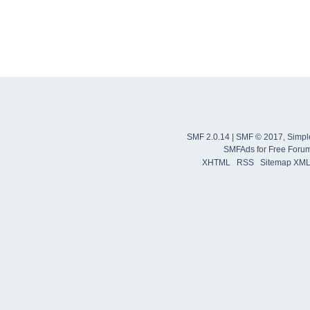
SMF 2.0.14
|
SMF © 2017
,
Simpl
SMFAds
for
Free Foru
XHTML
RSS
Sitemap XM