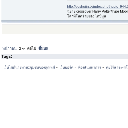
http://goshujin.tk/index.php?topic=944.
นิยาย crossover Harry Potter/Type Moon
โลกที่โหดร้ายของ ไทป์มูน
หน้าก่อน
ต่อไป
ขึ้นบน
Tags:
เว็บไซต์นายท่าน::ชุมชนของคุณหมี
»
เว็บบอร์ด
»
ห้องสันทนาการ
»
คุยไร้สาระ-มิโ