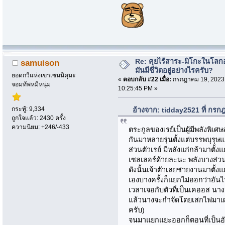
Re: คุยไร้สาระ-มิโกะในโลกอ
samuison
มันมีชีวิตอยู่อย่างไรครับ?
ยอดกวีแห่งเขาเซนนิคุมะ
«
ตอบกลับ #22 เมื่อ:
กรกฎาคม 19, 2023
จอมทัพหมีหนุ่ม
10:25:45 PM »
กระทู้: 9,334
อ้างจาก: tidday2521 ที่ กร
ถูกใจแล้ว: 2430 ครั้ง
ความนิยม: +246/-433
ตระกูลของเรย์เป็นผู้มีพลังพิเศษ
กันมาหลายรุ่นตั้งแต่บรรพบุรุษแ
ส่วนตัวเรย์ มีพลังแก่กล้ามาตั้
เซลเลอร์ด้วยละนะ พลังบางส่วนม
ดังนั้นเจ้าตัวเลยช่วยงานมาตั้งแ
เองบางครั้งก็แยกไม่ออกว่าอัน
เวลาเจอกับตัวที่เป็นเคออส นางจะค
แล้วนางจะกำจัดโดยเสกไฟมาเผา 
ครับ)
จนมาแยกแยะออกก็ตอนที่เป็นอั