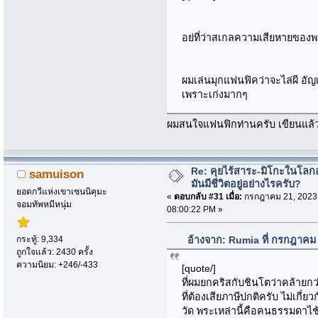
อย่ที่ว่าสเกลความเสียหายของพ
ผมเล่นมุกแฟนฟิคว่าจะไล่ผี อัญเ
เพราะเก่งมากๆ
ผมสนใจแฟนฟิกท่านครับ เขียนแล้วร
Re: คุยไร้สาระ-มิโกะในโลกอ
samuison
มันมีชีวิตอยู่อย่างไรครับ?
ยอดกวีแห่งเขาเซนนิคุมะ
«
ตอบกลับ #31 เมื่อ:
กรกฎาคม 21, 2023
จอมทัพหมีหนุ่ม
08:00:22 PM »
กระทู้: 9,334
อ้างจาก: Rumia ที่ กรกฎาคม
ถูกใจแล้ว: 2430 ครั้ง
ความนิยม: +246/-433
[quote/]
ที่ผมยกคริสกับชินโตว่าคล้าย
ที่ต้องเสียภาษีปกติครับ ไม่เกี่ย
วัด พระเหล่านี้คือคนธรรมดาไช