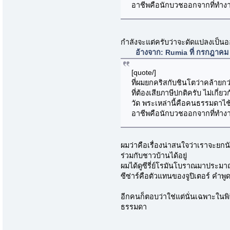
อาชีพคือนักบวชออกจากที่ทำง
กำลังจะแต่ครับว่าจะดัดแปลงเป็นออร
อ้างจาก: Rumia ที่ กรกฎาคม
[quote/]
ที่ผมยกคริสกับชินโตว่าคล้าย
ที่ต้องเสียภาษีปกติครับ ไม่เกี่ย
วัด พระเหล่านี้คือคนธรรมดาไช
อาชีพคือนักบวชออกจากที่ทำง
ผมว่าคือเรื่องน่าสนใจว่าเราจะยกน
ร่วมกับชาวบ้านได้อยู่
ผมได้ดูซีรี่ย์โรมันโบราณมาประมา
ซีซ่าร์คือตัวแทนของจูปิเตอร์ คำพ
อีกคนก็ตอบว่าใช่แต่นั่นเฉพาะในพิธ
ธรรมดา