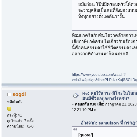
สมัยก่อน โป๊ปมีครอบครัวไ้ด้
จะว่ามุสลิมเป็นคนที่ยังมองแบบด
ทิ้งทุกอย่างตั้งแต่ต้นว่างั้น
ที่ผมยกคริสกับชินโตว่าคล้ายกว่า
เสียภาษีปกติครับ ไม่เกี่ยวกับเรื่อ
นี้คือคนธรรมดาไช้ชิวีตธรรมดาเลย
ออกจากที่ทำงานมาก็คนปรกติ
https://www.youtube.com/watch?
v=IaJlw4p4vjs&list=PLPdzxKajSSCii
Re: คุยไร้สาระ-มิโกะในโลกอ
sogdi
มันมีชีวิตอยู่อย่างไรครับ?
หมีเต็มตัว
«
ตอบกลับ #30 เมื่อ:
กรกฎาคม 21, 2023
12:21:10 PM »
กระทู้: 41
ถูกใจแล้ว: 7 ครั้ง
อ้างจาก: samuison ที่ กรกฎ
ความนิยม: +0/-0
[quote/]