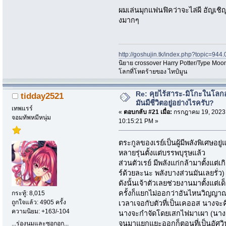
ผมเล่นมุกแฟนฟิคว่าจะไล่ผี อัญเชิญ
งมากๆ
http://goshujin.tk/index.php?topic=944.
นิยาย crossover Harry Potter/Type Moon
โลกที่โหดร้ายของ ไทป์มูน
Re: คุยไร้สาระ-มิโกะในโลกอ
tidday2521
มันมีชีวิตอยู่อย่างไรครับ?
เทพแรร์
«
ตอบกลับ #21 เมื่อ:
กรกฎาคม 19, 2023
จอมทัพหมีหนุ่ม
10:15:21 PM »
ตระกูลของเรย์เป็นผู้มีพลังพิเศษอยู
หลายรุ่นตั้งแต่บรรพบุรุษแล้ว
ส่วนตัวเรย์ มีพลังแก่กล้ามาตั้งแต
ร์ด้วยละนะ พลังบางส่วนมันเลยรั่ว)
ดังนั้นเจ้าตัวเลยช่วยงานมาตั้งแต่เ
ครั้งก็แยกไม่ออกว่าอันไหนวิญญาณ
กระทู้: 8,015
ถูกใจแล้ว: 4905 ครั้ง
เวลาเจอกับตัวที่เป็นเคออส นางจะคิดว
ความนิยม: +163/-104
นางจะกำจัดโดยเสกไฟมาเผา (นางเรี
จนมาแยกแยะออกก็ตอนที่เป็นอัศวิ
...ร่องนมและซอกอก...