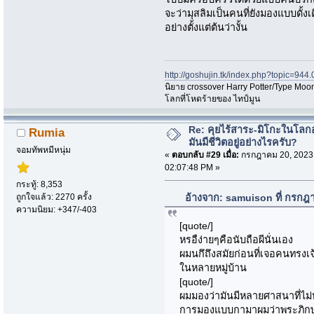
จะว่ามุสลิมเป็นคนที่ยังมองแบบดั้งเ
อย่างตั้งแต่ต้นว่างั้น
http://goshujin.tk/index.php?topic=944.
นิยาย crossover Harry Potter/Type Moon
โลกที่โหดร้ายของ ไทป์มูน
Re: คุยไร้สาระ-มิโกะในโลกอ
Rumia
มันมีชีวิตอยู่อย่างไรครับ?
จอมทัพหมีหนุ่ม
«
ตอบกลับ #29 เมื่อ:
กรกฎาคม 20, 2023
02:07:48 PM »
กระทู้: 8,353
ถูกใจแล้ว: 2270 ครั้ง
อ้างจาก: samuison ที่ กรกฎ
ความนิยม: +347/-403
[quote/]
หรอืง่ายๆคือนับถือผีนั่นเอง
ผมนกึถึงสมัยก่อนที่เจอคนทรงเจ้
ในหลายหมู่บ้าน
[quote/]
ผมมองว่ามันมีหลายศาสนาที่ไม่ห
การมองแบบกามาผมว่าพระภิกษุก