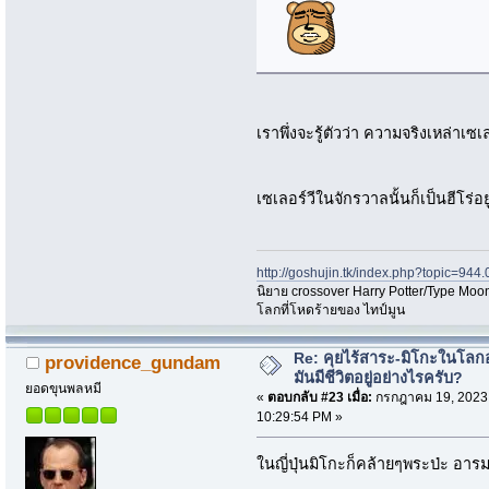
เราพึ่งจะรู้ตัวว่า ความจริงเหล่าเซเ
เซเลอร์วีในจักรวาลนั้นก็เป็นฮีโร่อย
http://goshujin.tk/index.php?topic=944.
นิยาย crossover Harry Potter/Type Moon
โลกที่โหดร้ายของ ไทป์มูน
Re: คุยไร้สาระ-มิโกะในโลกอ
providence_gundam
มันมีชีวิตอยู่อย่างไรครับ?
ยอดขุนพลหมี
«
ตอบกลับ #23 เมื่อ:
กรกฎาคม 19, 2023
10:29:54 PM »
ในญี่ปุ่นมิโกะก็คล้ายๆพระป่ะ อารม