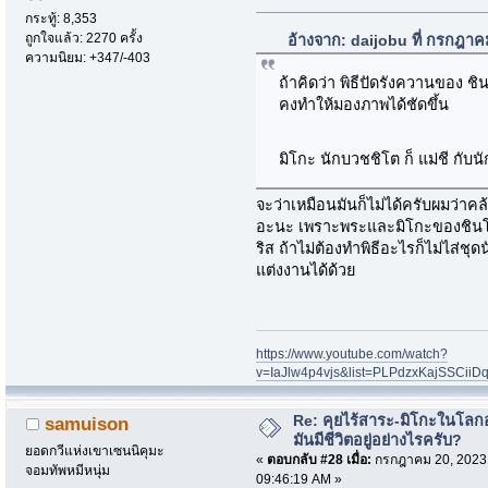
กระทู้: 8,353
ถูกใจแล้ว: 2270 ครั้ง
อ้างจาก: daijobu ที่ กรกฎา
ความนิยม: +347/-403
ถ้าคิดว่า พิธีปัดรังควานของ 
คงทำให้มองภาพได้ชัดขึ้น
มิโกะ นักบวชชิโต ก็ แม่ชี กับน
จะว่าเหมือนมันก็ไม่ได้ครับผมว่าค
อะนะ เพราะพระและมิโกะของชินโ
ริส ถ้าไม่ต้องทำพิธีอะไรก็ไม่ไส่ช
แต่งงานได้ด้วย
https://www.youtube.com/watch?
v=IaJlw4p4vjs&list=PLPdzxKajSSCii
Re: คุยไร้สาระ-มิโกะในโลกอ
samuison
มันมีชีวิตอยู่อย่างไรครับ?
ยอดกวีแห่งเขาเซนนิคุมะ
«
ตอบกลับ #28 เมื่อ:
กรกฎาคม 20, 2023
จอมทัพหมีหนุ่ม
09:46:19 AM »