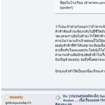
ที่สุดในโรงเรียน เข้าหาพระเอก
[spoiler/]
ว่าไปนะถ้าท่านTidบอกว่าถ้าหากเจ
หัวฟ้าฟังแล้วจะต้องกลับไปมีชีวิตอ
วตะ(คนเก่า)มันไปทำอะไรให้หัวฟ้า
ท่านTidว่ามาแล้วเจ้าหล่อนก็ไม่ไ
ผมต่อหัวฟ้าที่ทำได้แค่ตาละห้อยเมื่
หา(ทั้งจริงใจและผลประโยชน์)ก็ไม
สามารถทำแต้มปักธงยัยหัวฟ้าไปเรื่
บังเอิญช่วยเฉยๆ) จนถึงขั้นตอกธงเ
ปักธงแล้วทำให้เป็นนกนี่ละถึงจะส
Re: [บ่นปนสปอยล์ล่ะมั้ง] Sa
deaddy
Avalon ... เนื้อเรื่องแม่งคาร์ก
ผู้สนับสนุนเซนนิคุงY3
คิดเยอะเลย