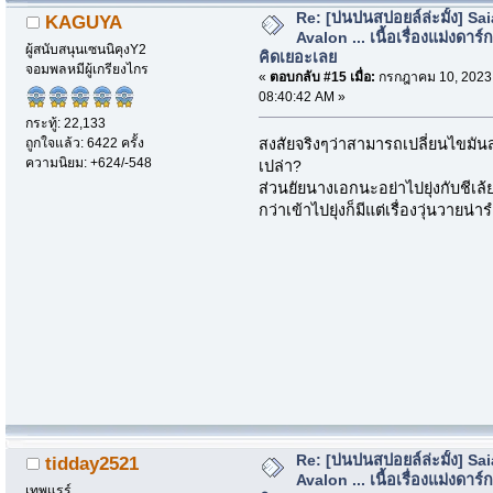
Re: [บ่นปนสปอยล์ล่ะมั้ง] Sa
KAGUYA
Avalon ... เนื้อเรื่องแม่งดาร์กก
ผู้สนับสนุนเซนนิคุงY2
คิดเยอะเลย
จอมพลหมีผู้เกรียงไกร
«
ตอบกลับ #15 เมื่อ:
กรกฎาคม 10, 2023
08:40:42 AM »
กระทู้: 22,133
ถูกใจแล้ว: 6422 ครั้ง
สงสัยจริงๆว่าสามารถเปลี่ยนไขมัน
ความนิยม: +624/-548
เปล่า?
ส่วนยัยนางเอกนะอย่าไปยุ่งกับชีเล้
กว่าเข้าไปยุ่งก็มีแต่เรื่องวุ่นวายน
Re: [บ่นปนสปอยล์ล่ะมั้ง] Sa
tidday2521
Avalon ... เนื้อเรื่องแม่งดาร์กก
เทพแรร์