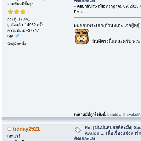
คิดเยอะเลย
จอมทัพหมีชั้นสูง
«
ตอบกลับ #5 เมื่อ:
กรกฎาคม 09, 2023, 
PM »
กระทู้: 17,441
ถูกใจแล้ว: 14062 ครั้ง
ผมชอบพระเอก(อ้วน)แฮะ เจอผู้หญิง
ความนิยม: +377/-7
เพศ:
มันดีตรงนี้แหละครับ พระ
นักอู้มือหนึ่ง
เหล่าหมีที่ถูกใจสิ่งนี้:
deaddy
,
TheFakeM
Re: [บ่นปนสปอยล์ล่ะมั้ง] Sa
tidday2521
Avalon ... เนื้อเรื่องแม่งคาร์ก
เทพแรร์
คิดเยอะเลย