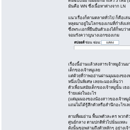
ต้นฉบับนิยายมีออกมาแล้ว 3 เล่ม (ยัง
มันคือ WN ซึ่งเนื้อหาต่างจาก LN
แนวเรื่องก็ตามตลาดทั่วไป ก็คือเล
หลุดมาอยู่ในโลกของเกมที่กำลังเล่นอ
ซึ่งพระเอกที่ยืนยันตัวเองได้ก็พบว่
จอมรังควาญนางเอกของเกม
สปอยส์
ซ่อน
ซ่อน
:
เรื่องนี้อ่านแล้วสงสารเจ้าหมูอ้ว
เด็กของเจ้าหมูเลย
แต่ด้วยที่ว่าพออ่านผ่านมุมมองของพ
หนึ่งเป็นพิเศษ เลยจะมองเห็นว่า
ตัวเพื่อนสมัยเด็กของเจ้าหมูนั้น เธอก็
ร้ายแฝงในอะไร
(แต่มุมมองของน้องสาวของเจ้าหม
แถมไม่ได้รู้สึกตัวหรือสำนึกอะไรเล
ตามที่ผมอ่าน พื้นเพตัวละคร พวกต
ศูนย์กลาง ตามปกติทั่วไปนั่นแหละ
ดังนั้นขอพล่ามถึงตัวหลักๆ อย่างเจ้า