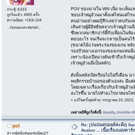
POV ของนางใน WN เนี่ย จะเห็นเลยว
กระทู้: 8,015
ชอบเจ้าหมูอ้วนมาตั้งแต่ไหนแต่ไรแ
ถูกใจแล้ว: 4905 ครั้ง
ความนิยม: +163/-104
คนอ่านอย่างผมรู้สึกเลยว่าคบกันเ
เส้นสายผู้มีอิทธิพลจากเจ้าหมูอ้วนนี่
...ร่องนมและซอกอก...
ซึ่งพวกสมาชิกปาร์ตี้กับเพื่อนในห้อ
ตอบอะไร จนเริ่มจะกลายเป็นคนไร
(ขนาดไอ้แว่นพระรองของเกม หลังๆ 
รองบ๊วยนางเอกรองของเกมแทนนี
เพราะน้องเปียนางดันเข้าถึงเจ้าหมูอ
เจ้าหมูอ้วนนี่เป็นหลัก)
ดังนั้นหลังเปิดเรียนไปไม่กี่เดือ
พฤติกรรมบ้าบอของตัวเองล่ะ มีแต่
โดยเฉพาะเรื่องเกี่ยวกับเจ้าหมูอ้ว
อะไรขึ้น นายไปทำอะไรมาตอนไหน ทำ
«
แก้ไขครั้งสุดท้าย: กรกฎาคม 10, 2023
เหล่าหมีที่ถูกใจสิ่งนี้:
deaddy
,
Invisible-
Re: [บ่นปนสปอยล์ล่ะมั้ง] Sa
pol
Avalon ... เนื้อเรื่องแม่งคาร์ก
สาวกผู้สนับสนุนเซนนิคุง2Y