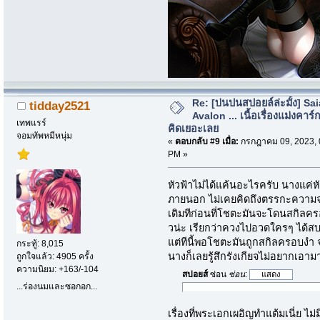
Re: [บ่นปนสปอยล์ล่ะมั้ง] Sa
tidday2521
Avalon ... เนื้อเรื่องแม่งคาร์ก
เทพแรร์
คิดเยอะเลย
จอมทัพหมีหนุ่ม
«
ตอบกลับ #9 เมื่อ:
กรกฎาคม 09, 2023, 
PM »
หัวฟ้าไม่ได้แค้นอะไรครับ นางแค่หั
ภายนอก ไม่เคยคิดถึงตรรกะความ
เดิมทีก่อนที่โชตะมันจะโดนสกิลครอ
วน่ะ เรียกว่าควงไปอวดใครๆ ได้สบ
แต่ทีนี้พอโชตะมันถูกสกิลครอบงำ จน
กระทู้: 8,015
นางก็เลยรู้สึกรังเกียจไม่อยากเอา
ถูกใจแล้ว: 4905 ครั้ง
ความนิยม: +163/-104
สปอยส์
ซ่อน
ซ่อน
:
...ร่องนมและซอกอก...
เรื่องที่พระเอกเผอิญทำแต้มเนี่ย ไม่