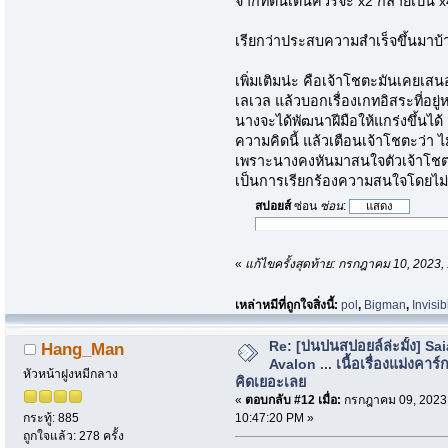
จากที่ตื่นเต้นควรจะ x2 กลายเป็น 
เรียกว่าประสบความสำเร็จขึ้นมาบ
เพิ่มเติมน่ะ คือเจ้าโชตะมันเคยเสนอ
เลเวล แล้วบอกเรื่องเกทอิสระที่อยู่ห
นางจะได้พัฒนาฝีมือให้แกร่งขึ้นได้
ความคิดนี้ แล้วเตือนเจ้าโชตะว่า 
เพราะนางคงหันมาสนใจตัวเจ้าโชตะแค
เป็นการเรียกร้องความสนใจโดยไม่
สปอยส์
ซ่อน
ซ่อน
:
«
แก้ไขครั้งสุดท้าย: กรกฎาคม 10, 2023
เหล่าหมีที่ถูกใจสิ่งนี้:
pol
,
Bigman
,
Invisi
Re: [บ่นปนสปอยล์ล่ะมั้ง] Sa
Hang_Man
Avalon ... เนื้อเรื่องแม่งคาร์ก
หัวหน้าฝูงหมีกลาง
คิดเยอะเลย
«
ตอบกลับ #12 เมื่อ:
กรกฎาคม 09, 2023
10:47:20 PM »
กระทู้: 885
ถูกใจแล้ว: 278 ครั้ง