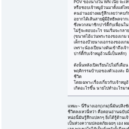
POV ของนางใน WN เนี่ย จะเห็นเ
หรือชอบเจ้าหมูอ้วนมาตั้งแต่ไห
คนอ่านอย่างผมรู้สึกเลยว่าคบก
อยากได้เส้นสายผู้มีอิทธิพลจากเจ้
ซึ่งพวกสมาชิกปาร์ตี้กับเพื่อนใ
ไม่รู้จะตอบอะไร จนเริ่มจะกล
(ขนาดไอ้แว่นพระรองของเกม หลั
เด็กรองบ๊วยนางเอกรองของเกม
เพราะน้องเปียนางดันเข้าถึงเจ้า
ปาร์ตี้กับเจ้าหมูอ้วนนี่เป็นหลัก)
ดังนั้นหลังเปิดเรียนไปไม่กี่เ
พฤติกรรมบ้าบอของตัวเองล่ะ ม
ชีวิต
โดยเฉพาะเรื่องเกี่ยวกับเจ้าหมู
เกิดอะไรขึ้น นายไปทำอะไรมาตอ
แหมะ~ นี่รึนางเอก(เกม)นี่มันปลิง
ชีวิตลงเหวนี่หว่า คือตอนอ่านฉบับ
หน่อนี่มันรู้สึกแปลกๆ ยิ่งได้รู้ด้า
เป็นห่วงความปลอดภัยเฉยๆ เอง ผมยิ่