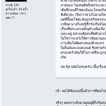
หัวฟ้าไม่ได้แค้นอะไรครับ นางแค
ภายนอก ไม่เคยคิดถึงตรรกะคว
กระทู้: 134
ถูกใจแล้ว: 53 ครั้ง
เดิมทีก่อนที่โชตะมันจะโดนสกิ
ความนิยม: +4/-1
ทีเดียวน่ะ เรียกว่าควงไปอวดใค
เพศ:
แต่ทีนี้พอโชตะมันถูกสกิลครอบงำ
เกลียด นางก็เลยรู้สึกรังเกียจไ
เรื่องที่พระเอกเผอิญทำแต้มเนี่ย 
เยอะอยู่ อย่างแต้มลบที่พลิกมาเป็
ไม่ใช่ว่าจะหวังให้สาวหันมามองน่
การเติบโตผิดทางของตัวละคร
ไม่งั้นมันจะแบดเอนด์ ชิปหายกั
ครอบครัวมันก็มีโอกาสที่จะถูก
เกิด
ปล.นิยายยังไม่จบครับ เนื้อเรื่องย
เข้~ พอได้ฟังแบบนี้แล้วการตีตนไป
จริงๆ พอเขากลับมาผอมดูดีก็เกิดสน