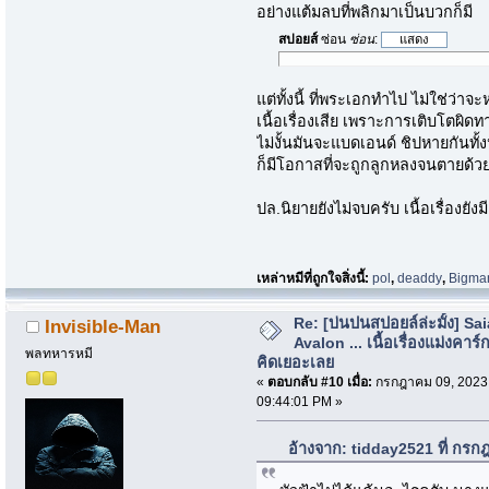
อย่างแต้มลบที่พลิกมาเป็นบวกก็มี
สปอยส์
ซ่อน
ซ่อน
:
แต่ทั้งนี้ ที่พระเอกทำไป ไม่ใช่ว่า
เนื้อเรื่องเสีย เพราะการเติบโตผิ
ไม่งั้นมันจะแบดเอนด์ ชิปหายกันทั
ก็มีโอกาสที่จะถูกลูกหลงจนตายด้วย
ปล.นิยายยังไม่จบครับ เนื้อเรื่องยังม
เหล่าหมีที่ถูกใจสิ่งนี้:
pol
,
deaddy
,
Bigma
Re: [บ่นปนสปอยล์ล่ะมั้ง] Sa
Invisible-Man
Avalon ... เนื้อเรื่องแม่งคาร์ก
พลทหารหมี
คิดเยอะเลย
«
ตอบกลับ #10 เมื่อ:
กรกฎาคม 09, 2023
09:44:01 PM »
อ้างจาก: tidday2521 ที่ กร