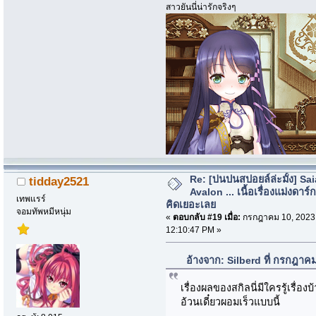
สาวยันนี่น่ารักจริงๆ
Re: [บ่นปนสปอยล์ล่ะมั้ง] Sa
tidday2521
Avalon ... เนื้อเรื่องแม่งดาร์กก
เทพแรร์
คิดเยอะเลย
จอมทัพหมีหนุ่ม
«
ตอบกลับ #19 เมื่อ:
กรกฎาคม 10, 2023
12:10:47 PM »
อ้างจาก: Silberd ที่ กรกฎาค
เรื่องผลของสกิลนี่มีใครรู้เรื่อ
อ้วนเดี๋ยวผอมเร็วแบบนี้