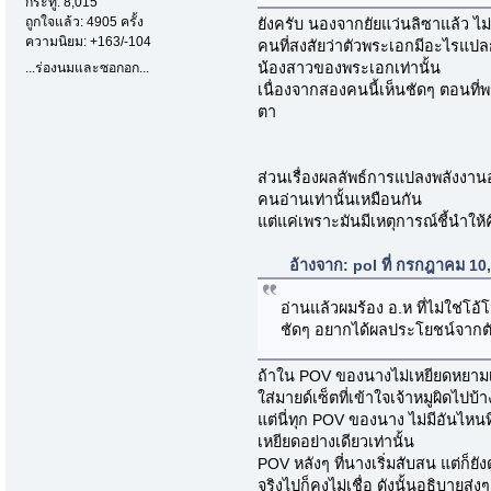
กระทู้: 8,015
ถูกใจแล้ว: 4905 ครั้ง
ยังครับ นองจากยัยแว่นลิซาแล้ว ไม่
ความนิยม: +163/-104
คนที่สงสัยว่าตัวพระเอกมีอะไรแป
น้องสาวของพระเอกเท่านั้น
...ร่องนมและซอกอก...
เนื่องจากสองคนนี้เห็นชัดๆ ตอนที่
ตา
ส่วนเรื่องผลลัพธ์การแปลงพลังงาน
คนอ่านเท่านั้นเหมือนกัน
แต่แค่เพราะมันมีเหตุการณ์ชี้นำให้ค
อ้างจาก: pol ที่ กรกฎาคม 10
อ่านแล้วผมร้อง อ.ห ที่ไม่ใช่โอ้
ชัดๆ อยากได้ผลประโยชน์จากตัว
ถ้าใน POV ของนางไม่เหยียดหยามเจ้
ใส่มายด์เซ็ตที่เข้าใจเจ้าหมูผิดไปบ้า
แต่นี่ทุก POV ของนาง ไม่มีอันไหนที่น
เหยียดอย่างเดียวเท่านั้น
POV หลังๆ ที่นางเริ่มสับสน แต่ก็ยั
จริงไปก็คงไม่เชื่อ ดังนั้นอธิบายส่ง