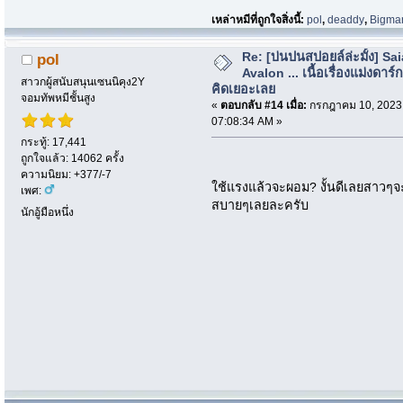
เหล่าหมีที่ถูกใจสิ่งนี้:
pol
,
deaddy
,
Bigma
Re: [บ่นปนสปอยล์ล่ะมั้ง] Sa
pol
Avalon ... เนื้อเรื่องแม่งดาร์กก
สาวกผู้สนับสนุนเซนนิคุง2Y
คิดเยอะเลย
จอมทัพหมีชั้นสูง
«
ตอบกลับ #14 เมื่อ:
กรกฎาคม 10, 2023
07:08:34 AM »
กระทู้: 17,441
ถูกใจแล้ว: 14062 ครั้ง
ความนิยม: +377/-7
ใช้แรงแล้วจะผอม? งั้นดีเลยสาวๆ
เพศ:
สบายๆเลยละครับ
นักอู้มือหนึ่ง