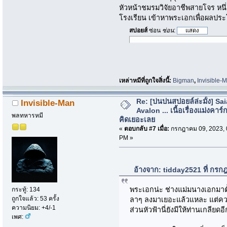
หัวหน้าชมรมวิจัยอาชีพสายโจร หนึ่
โรงเรียน เข้าหาพระเอกเพื่อผลประ
สปอยส์
ซ่อน
ซ่อน
:
เหล่าหมีที่ถูกใจสิ่งนี้:
Bigman
,
Invisible-
Re: [บ่นปนสปอยล์ล่ะมั้ง] Sa
Invisible-Man
Avalon ... เนื้อเรื่องแม่งคาร์ก
พลทหารหมี
คิดเยอะเลย
«
ตอบกลับ #7 เมื่อ:
กรกฎาคม 09, 2023, 
PM »
อ้างจาก: tidday2521 ที่ กร
พระเอกน่ะ ช่างแม่มนางเอกมาตั้งแ
กระทู้: 134
ถูกใจแล้ว: 53 ครั้ง
ลาๆ ลงมาเยอะแล้วแหละ แต่ความ
ความนิยม: +4/-1
ส่วนหัวฟ้านี่ยังมีให้ท่านเกลีย
เพศ: