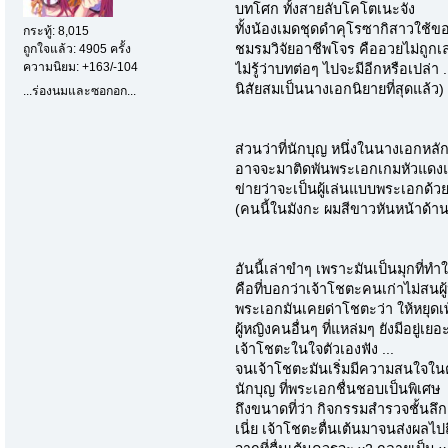
บทโศก ทั้งสายลับโคโตเนะจัง
ทั้งน้องเมดชุดดำคุโรซากิสาวใช้ขอ
กระทู้: 8,015
ชมรมวิจัยอาชีพโจร คืออวยไม่ถูกเ
ถูกใจแล้ว: 4905 ครั้ง
ความนิยม: +163/-104
ไม่รู้ว่าบทต่อๆ ไปจะมีอีกหรือเปล่า 
นิสัยสมเป็นนางเอกนิยายที่สุดแล้ว)
...ร่องนมและซอกอก...
ส่วนว่าที่นักบุญ หนึ่งในนางเอกหลัก 
อาจจะมาติดพันพระเอกเกมหัวแดงแล้วเ
ข่ายว่าจะเป็นผู้เล่นแบบพระเอกด้วย
(คนนี้ในมังกะ ผมสีขาวหันหน้าด้านข
อันนี้เล่าขำๆ เพราะมันเป็นมุกที่ทำให
คือที่บอกว่าเจ้าโชตะคนเก่าไม่สนผู้
พระเอกมันเคยด่าโชตะว่า ให้หยุดเพ้
ผู้หญิงคนอื่นๆ ที่แหล่มๆ ยังมีอยู่
เจ้าโชตะในใจตัวเองฟัง ...
จนเจ้าโชตะมันเริ่มมีความสนใจในตัว
นักบุญ ที่พระเอกชื่นชอบเป็นพิเศษ
ถึงขนาดที่ว่า กิจกรรมสำรวจชั้นลึก 
เนี่ย เจ้าโชตะตื่นเต้นมาจนส่งผลไ