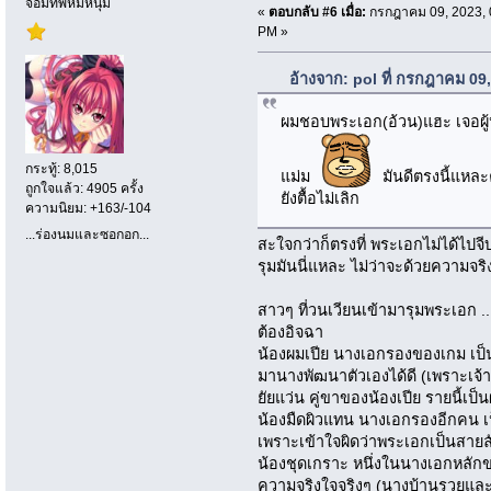
จอมทัพหมีหนุ่ม
«
ตอบกลับ #6 เมื่อ:
กรกฎาคม 09, 2023, 
PM »
อ้างจาก: pol ที่ กรกฎาคม 09
ผมชอบพระเอก(อ้วน)แฮะ เจอผู้หญ
กระทู้: 8,015
แม่ม
มันดีตรงนี้แหล
ถูกใจแล้ว: 4905 ครั้ง
ยังตื้อไม่เลิก
ความนิยม: +163/-104
...ร่องนมและซอกอก...
สะใจกว่าก็ตรงที่ พระเอกไม่ได้ไปจ
รุมมันนี่แหละ ไม่ว่าจะด้วยความจ
สาวๆ ที่วนเวียนเข้ามารุมพระเอก ...ไม
ต้องอิจฉา
น้องผมเปีย นางเอกรองของเกม เป็น
มานางพัฒนาตัวเองได้ดี (เพราะเจ้าห
ยัยแว่น คู่ขาของน้องเปีย รายนี้เป็
น้องมืดผิวแทน นางเอกรองอีกคน เป
เพราะเข้าใจผิดว่าพระเอกเป็นสายล
น้องชุดเกราะ หนึ่งในนางเอกหลักข
ความจริงใจจริงๆ (นางบ้านรวยและมี