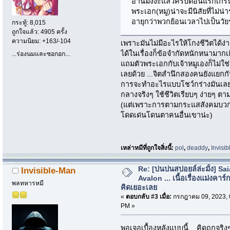
อ่านมังงะแล้วครับตอนแรกเกริ่นเ
พระเอก(หมู)น่าจะมีนิสัยที่ไม่น
อายุกว่าพวกย้อนเวลาไปเป็นวั
กระทู้: 8,015
ถูกใจแล้ว: 4905 ครั้ง
ความนิยม: +163/-104
เพราะมันไม่มีอะไรให้โกงชีวิตได้ง่า
ได้ในเรื่องก็ข้อจำกัดหนักหนามากเ
...ร่องนมและซอกอก...
แถมตัวพระเอกกับเจ้าหมูเองก็ไม่ใช่
เลยด้วย ...จิตสำนึกสองคนยังแยกกัน
การจะทำอะไรแบบโชว์กร่างมันเลยเ
กลางจริงๆ ใช้ชีวิตเรียบๆ ง่ายๆ 
(แต่เพราะการตามกระแสสังคมบวกกั
โดดเด่นโดนตาคนอื่นเขาน่ะ)
เหล่าหมีที่ถูกใจสิ่งนี้:
pol
,
deaddy
,
Invisi
Re: [บ่นปนสปอยล์ล่ะมั้ง] Sa
Invisible-Man
Avalon ... เนื้อเรื่องแม่งคาร์ก
พลทหารหมี
คิดเยอะเลย
«
ตอบกลับ #3 เมื่อ:
กรกฎาคม 09, 2023, 
PM »
พอเจอเบื้องหลังแบบนี้....คิดถูกจร