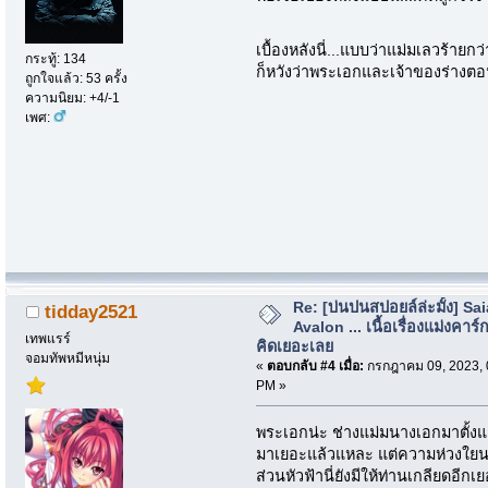
เบื้องหลังนี่...แบบว่าแม่มเลวร้ายกว
กระทู้: 134
ก็หวังว่าพระเอกและเจ้าของร่างต
ถูกใจแล้ว: 53 ครั้ง
ความนิยม: +4/-1
เพศ:
Re: [บ่นปนสปอยล์ล่ะมั้ง] Sa
tidday2521
Avalon ... เนื้อเรื่องแม่งคาร์ก
เทพแรร์
คิดเยอะเลย
จอมทัพหมีหนุ่ม
«
ตอบกลับ #4 เมื่อ:
กรกฎาคม 09, 2023, 
PM »
พระเอกน่ะ ช่างแม่มนางเอกมาตั้งแต่
มาเยอะแล้วแหละ แต่ความห่วงใยนางเ
ส่วนหัวฟ้านี่ยังมีให้ท่านเกลียดอี