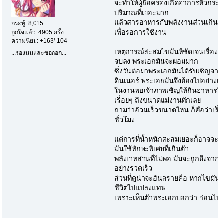
จะทำให้ผู้ถือครองเกิดอาการหิวก
ปริมาณที่เยอะมาก
แล้วสารอาหารกับพลังงานส่วนเกิ
กระทู้: 8,015
เพื่อรอการใช้งาน
ถูกใจแล้ว: 4905 ครั้ง
ความนิยม: +163/-104
เหตุการณ์สะสมไขมันที่ชัดเจนเรื่อ
...ร่องนมและซอกอก...
จบลง พระเอกมันจะผอมมาก
ซึ่งวันต่อมาพระเอกมันได้รับเชิญจ
ดินเนอร์ พระเอกมันจึงต้องไปอย่างเล
ในงานพอเจ้าภาพเชิญให้กินอาหาร
เรื่อยๆ ถึงขนาดแม่งานทักเลย
ถามว่าอ้วนเร็วขนาดไหน ก็คือว่าเร
ชั่วโมง
แต่การที่น้ำหนักสะสมเยอะก็อาจจะเป
มันใช้ทักษะพิเศษที่เกินตัว
พลังเวทส่วนที่ไม่พอ มันจะถูกดึ
อย่างรวดเร็ว
ส่วนที่ดูน่าจะอันตรายคือ หากไขมันไ
ชีวิตไปแปลงแทน
เพราะเห็นตัวพระเอกบอกว่า ก่อนไ