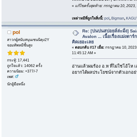
«
แก้ไขครั้งสุดท้าย: กรกฎาคม 10, 2023
เหล่าหมีที่ถูกใจสิ่งนี้:
pol
,
Bigman
,
KAGU
Re: [บ่นปนสปอยล์ล่ะมั้ง] Sa
pol
Avalon ... เนื้อเรื่องแม่งดาร์กก
สาวกผู้สนับสนุนเซนนิคุง2Y
คิดเยอะเลย
จอมทัพหมีชั้นสูง
«
ตอบกลับ #17 เมื่อ:
กรกฎาคม 10, 2023
11:45:12 AM »
กระทู้: 17,441
ถูกใจแล้ว: 14062 ครั้ง
อ่านแล้วผมร้อง อ.ห ที่ไม่ใช่โอ้โห 
ความนิยม: +377/-7
อยากได้ผลประโยชน์จากตัวเอกอย่าง
เพศ:
นักอู้มือหนึ่ง