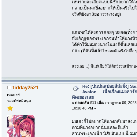
เห็นรายละเอียดแบบนี้ชักอยากให
กลายเป็นนกยิ่งอยากให้เป็นจริงไปใหญ
จริงที่ยังอาลัยอาวรนางอยู่)
แถมพอได้ฟังการค่อยๆ หยอด(ทั้งช่ว
บังเอิญ)ของพระเอกจนทำให้นางหัวฟ้
ได้ทำให้ผมมองนางในแง่ดีขึ้นเลยแ
กอ่ะ (ที่ดันทิ้งเจ้า
โชวตะตัวจริงไปดื้อๆ
แรงเลย...) มีแต่เชียร์ให้ติดวังวนเข้
Re: [บ่นปนสปอยล์ล่ะมั้ง] Sa
tidday2521
Avalon ... เนื้อเรื่องแม่งคาร์ก
เทพแรร์
คิดเยอะเลย
จอมทัพหมีหนุ่ม
«
ตอบกลับ #11 เมื่อ:
กรกฎาคม 09, 2023
10:38:46 PM »
ผมเองก็ไม่อยากให้นางกลับมาลงเอย
ตามที่นางอยากนั่นแหละดีแล้ว
ส่วนพระเอกเนี่ย นิสัยมันแบบนี้ ผมอน