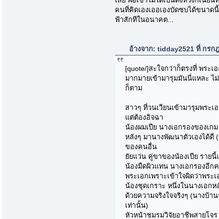
เลย พอเขาไม่ได้เป็นดั่งหวังก็เนียน
คนที่คิดเองเออเองบัดซบได้ขนาดนี
ฟ้าสักทีในอนาคต...
อ้างจาก: tidday2521 ที่ กร
[quote/]สะใจกว่าก็ตรงที่ พระเอ
มากมายเข้ามารุมมันนี่แหละ ไม
ก็ตาม
สาวๆ ที่วนเวียนเข้ามารุมพระเอก .
แต่ต้องอิจฉา
น้องผมเปีย นางเอกรองของเกม เ
หลังๆ มานางพัฒนาตัวเองได้ดี (เ
ของคนอื่น
ยัยแว่น คู่ขาของน้องเปีย รายนี้
น้องมืดผิวแทน นางเอกรองอีกคน
พระเอกเพราะเข้าใจผิดว่าพระเ
น้องชุดเกราะ หนึ่งในนางเอกหล
ด้วยความจริงใจจริงๆ (นางบ้าน
เท่านั้น)
หัวหน้าชมรมวิจัยอาชีพสายโจร 