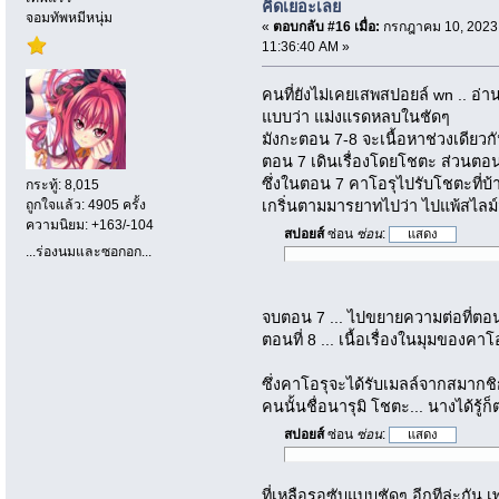
คิดเยอะเลย
จอมทัพหมีหนุ่ม
«
ตอบกลับ #16 เมื่อ:
กรกฎาคม 10, 2023
11:36:40 AM »
คนที่ยังไม่เคยเสพสปอยล์ wn .. อ่า
แบบว่า แม่งแรดหลบในชัดๆ
มังกะตอน 7-8 จะเนื้อหาช่วงเดียว
ตอน 7 เดินเรื่องโดยโชตะ ส่วนตอน
ซึ่งในตอน 7 คาโอรุไปรับโชตะที่บ้
กระทู้: 8,015
เกริ่นตามมารยาทไปว่า ไปแพ้สไลม
ถูกใจแล้ว: 4905 ครั้ง
ความนิยม: +163/-104
สปอยส์
ซ่อน
ซ่อน
:
...ร่องนมและซอกอก...
จบตอน 7 ... ไปขยายความต่อที่ตอน 
ตอนที่ 8 ... เนื้อเรื่องในมุมของคาโ
ซึ่งคาโอรุจะได้รับเมลล์จากสมากชิก
คนนั้นชื่อนารุมิ โชตะ... นางได้รู้
สปอยส์
ซ่อน
ซ่อน
:
ที่เหลือรอซับแบบชัดๆ อีกทีล่ะกัน 