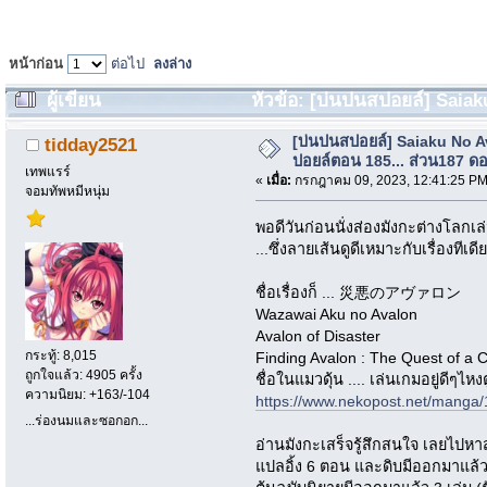
หน้าก่อน
ต่อไป
ลงล่าง
ผู้เขียน
หัวข้อ: [บ่นปนสปอยล์] Saiak
ดองต่อไป (อ่าน 101951 ครั้ง)
[บ่นปนสปอยล์] Saiaku No A
tidday2521
ปอยล์ตอน 185... ส่วน187 ด
เทพแรร์
«
เมื่อ:
กรกฎาคม 09, 2023, 12:41:25 PM
จอมทัพหมีหนุ่ม
พอดีวันก่อนนั่งส่องมังกะต่างโลกเล
...ซึ่งลายเส้นดูดีเหมาะกับเรื่องทีเดี
ชื่อเรื่องก็ ... 災悪のアヴァロン
Wazawai Aku no Avalon
Avalon of Disaster
กระทู้: 8,015
Finding Avalon : The Quest of a 
ถูกใจแล้ว: 4905 ครั้ง
ชื่อในแมวดุ้น .... เล่นเกมอยู่ดีๆไ
ความนิยม: +163/-104
https://www.nekopost.net/manga
...ร่องนมและซอกอก...
อ่านมังกะเสร็จรู้สึกสนใจ เลยไปห
แปลอิ้ง 6 ตอน และดิบมีออกมาแล้