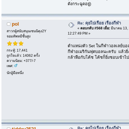
ดังกระฉูดอยู่)
Re: คุยไปเรื่อย เรื่องกีฬา
pol
«
ตอบกลับ #568 เมื่อ:
มีนาคม 13, 
สาวกผู้สนับสนุนเซนนิคุง2Y
12:27:49 PM »
จอมทัพหมีชั้นสูง
ตำแหน่งตัว Set ในกีฬาวอลเลย์บอ
กระทู้: 17,441
กีฬาอเมริกันฟุตบอลนะครับ แล้วยิ่
ถูกใจแล้ว: 14062 ครั้ง
กล้าหือกับโค้ช โค้ชก็ยิ่งชอบเข้า
ความนิยม: +377/-7
เพศ:
นักอู้มือหนึ่ง
Re: คุยไปเรื่อย เรื่องกีฬา