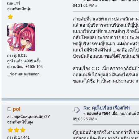
«
ตอบกลับ #563 เมื่อ:
กุมภาพันธ์ 2
เทพแรร์
04:21:01 PM »
จอมทัพหมีหนุ่ม
สายลับที่ว่าเลยทำการปลดพนักงานค
แล้วเอาผู้บริหารจากบริษัทแม่ที่ญี่
แบบบริษัทนาฬิกาแบรนด์หรูเจ้าหนึ่
กลับโทษผลประกอบการของประเท
พอผู้บริหารคนญี่ปุ่นมา แม่งก็กะหวั
แถมไม่มีหัวคิดดีไซน์ ...ผลคือเจ๊ง
กระทู้: 8,015
ปัจจุบันคือแอบมาขอพึ่งดีไซน์เนอร์ฝั่
ถูกใจแล้ว: 4905 ครั้ง
ความนิยม: +163/-104
ส่วนเรื่อง C.C. เนี่ย คาวาซากิมันบ
...ร่องนมและซอกอก...
ออสเตเลียได้อยู่แล้ว มันคงไม่สนเอ
ขอแค่ได้ชื่อว่าเป็นงานประกอบจาก
Re: คุยไปเรื่อย เรื่องกีฬา
pol
«
ตอบกลับ #564 เมื่อ:
กุมภาพันธ์ 2
สาวกผู้สนับสนุนเซนนิคุง2Y
05:03:25 PM »
จอมทัพหมีชั้นสูง
ญี่ปุ่นมันทำธุรกิจงี่เง่ามากกว่าที่เ
กระทู้: 17,441
สมัยก่อนที่จะมีเกมจากจีนหรือเกมจ