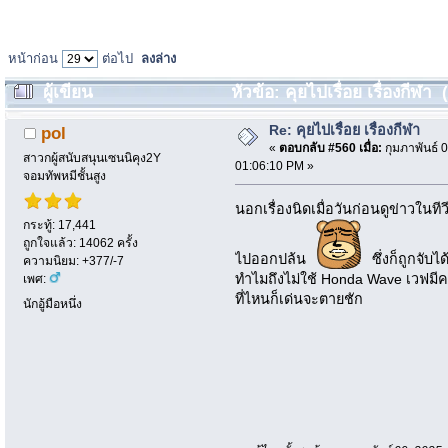
หน้าก่อน
ต่อไป
ลงล่าง
ผู้เขียน
หัวข้อ: คุยไปเรื่อย เรื่องกีฬา 
Re: คุยไปเรื่อย เรื่องกีฬา
pol
«
ตอบกลับ #560 เมื่อ:
กุมภาพันธ์ 0
สาวกผู้สนับสนุนเซนนิคุง2Y
01:06:10 PM »
จอมทัพหมีชั้นสูง
นอกเรื่องนิดเมื่อวันก่อนดูข่าวในทีว
กระทู้: 17,441
ถูกใจแล้ว: 14062 ครั้ง
ไปออกปล้น
ซึ่งก็ถูกจับไ
ความนิยม: +377/-7
ทำไมถึงไม่ใช้ Honda Wave เวฟมีคน
เพศ:
ที่ไหนก็เด่นจะตายชัก
นักอู้มือหนึ่ง