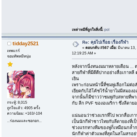
เหล่าหมีที่ถูกใจสิ่งนี้:
pol
Re: คุยไปเรื่อย เรื่องกีฬา
tidday2521
«
ตอบกลับ #567 เมื่อ:
มีนาคม 13, 
เทพแรร์
12:19:25 AM »
จอมทัพหมีหนุ่ม
หลังจากนี่งทนงมมาหลายเดือน ... 
สายกีฬาที่มีดีตีปากอย่างสื่อเกาห
เยิน
เพราะก่อนหน้านี้ที่ชมพู่เลือกไม่
เยียดกับไอ้โค้ชไร้น้ำยาไม่มีสมอ
จากนั้นก็มีข่าวว่าชมพู่กับสหายที
กระทู้: 8,015
กับ ลีก PVF ของอเมริกา ซึ่งลีดายอง
ถูกใจแล้ว: 4905 ครั้ง
ความนิยม: +163/-104
แน่นอนว่าช่วงแรกที่ไป พวกสื่อเกาห
...ร่องนมและซอกอก...
เป็นนักกีฬาชาวไทยกับลีดายองที่เป
ช่วงแรกทางทีมของพู่ก็เหมือนกล้ำก
นักกีฬาค่าตัวแพงที่สุดในสโมสรอย่