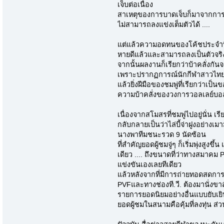
เจ็บต่อเนื่อง
สาเหตุของการบาดเจ็บก็มาจากการแข่
ไม่สามารถลงแข่งเต็มตัวได้ ....
แต่แล้วความอดทนของโค้ชประจำทีมขอ
หายดีแล้วและสามารถลงเป็นตัวจริง
จากนั้นผลงานก็เรียกว่าบ้าคลั่งก
เพราะปรากฏการณ์นักกีฬาสาวไทยพ
แล้วยิ่งฝีมือของชมพู่ที่เรียกว่าเป็
ความบ้าคลั่งของวงการวอลเลย์บอล
เนื่องจากสโมสรที่ชมพู่ไปอยู่นั่น เรี
กลับกลายเป็นว่าไล่บี้จ่าฝูงอย่างเมา
นางพาทีมชนะรวด 9 นัดซ้อน
ที่สำคัญยอดผู้ชมจู่ๆ ก็เริ่มพุ่งสูง
เดียว .... ถึงขนาดที่ว่าทางสมาค
แข่งขันเองเลยทีเดียว
แล้วหลังจากที่มีการถ่ายทอดสดการ
PVFและทางช่องที.วี. ต้องมานั่งข
รายการยอดนิยมอย่างอื่นแบบยับเย
ยอดผู้ชมในสนามคือคุ้มที่ลงทุ่น ส