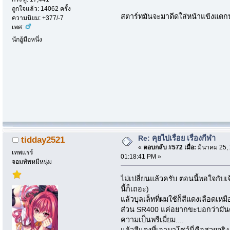
ถูกใจแล้ว: 14062 ครั้ง
สตาร์ทมันจะมาดีดใส่หน้าแข้งแ
ความนิยม: +377/-7
เพศ:
นักอู้มือหนึ่ง
Re: คุยไปเรื่อย เรื่องกีฬา
tidday2521
«
ตอบกลับ #572 เมื่อ:
มีนาคม 25, 
เทพแรร์
01:18:41 PM »
จอมทัพหมีหนุ่ม
ไม่เปลี่ยนแล้วครับ ตอนนี้พอใจกับเ
นี้ก็เถอะ)
แล้วบุลเล็ทที่ผมใช้ก็สีแดงเลือดเหมื
ส่วน SR400 แค่อยากขะบอกว่ามันดูเ
ความเป็นพรีเมี่ยม....
แล้วสีแดงที่เอามาโชว์นี่คือสวยจริ