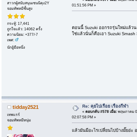
สาวกผู้สนับสนุนเซนนิคุง2Y
01:51:56 PM »
จอมทัพหมีชั้นสูง
กระทู้: 17,441
ตอนนี้ Suzuki ออกรถรุ่นใหม่แล้ว
ถูกใจแล้ว: 14062 ครั้ง
ใช่แล้วนั่นก็คือเอา Suzuki Smash 
ความนิยม: +377/-7
เพศ:
นักอู้มือหนึ่ง
Re: คุยไปเรื่อย เรื่องกีฬา
tidday2521
«
ตอบกลับ #578 เมื่อ:
พฤษภาคม 06
เทพแรร์
02:07:58 PM »
จอมทัพหมีหนุ่ม
แล้วมันมีอะไรเปลี่ยนไปบ้างมั๊ยอ่ะ อย