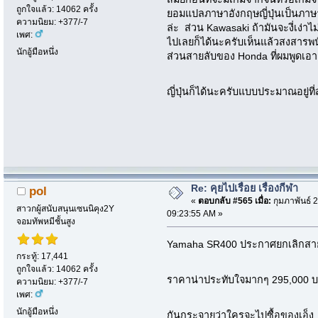
ถูกใจแล้ว: 14062 ครั้ง
ยอมแปลภาษาอังกฤษญี่ปุ่นเป็นภาษา
ความนิยม: +377/-7
ล่ะ ส่วน Kawasaki ถ้ามันจะงี่เง่
เพศ:
ไปเลยก็ได้นะครับเห็นแล้วสงสารพน
นักอู้มือหนึ่ง
ส่วนสายลับของ Honda ที่ผมพูดเ
ญี่ปุ่นก็ได้นะครับแบบประมาณอยู่
Re: คุยไปเรื่อย เรื่องกีฬา
pol
«
ตอบกลับ #565 เมื่อ:
กุมภาพันธ์ 2
สาวกผู้สนับสนุนเซนนิคุง2Y
09:23:55 AM »
จอมทัพหมีชั้นสูง
Yamaha SR400 ประกาศยกเลิกสายก
กระทู้: 17,441
ถูกใจแล้ว: 14062 ครั้ง
ราคาน่าประทับใจมากๆ 295,000
ความนิยม: +377/-7
เพศ:
นักอู้มือหนึ่ง
กันกระจายว่าใครจะไปซื้อของเอ็