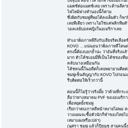
ปัจจุบัน สื่อข่าวสายกีฬาของมะกัน
แมตช์ต่อแมตช์เลย เพราะด้านลีดา
ไฟไหม้ฟางทำนองนี้ก็ตาม
ซึ่งผิดกับชมพู่ที่พอได้ลงเต็มตัว ก็พา
เลยทีเดียว เพราะไม่ใช่แค่พลิกทีมตั
วอลเลย์บอลหญิงในอเมริกาเลย
ทำเอาฝั่งเกาหลีถึงกับเสียจริตเลือ
KOVO ....แน่นอนว่าฝั่งเกาหลีโดนด่
ตรงนี้ต้องบอกย้ำน่ะ ว่าอันที่จริงแ
มาก ตัวโค้ชเอมมี่ที่เป็นโค้ชของทีมท
คลับนางเหมือนกัน
โค้ชคนนี้ในอดีตก็เคยพยายามติดต่
ชมพู่เซ็นสัญญากับ KOVO ไปก่อนแล
รีบติดต่อให้เร็วกว่านี้
ตอนนี้ก็ไม่รู้ว่าจริงมั๊ย ว่าด้วยท
ลือว่าทางสมาคม PVF ของอเมริกา
เพื่อหยุดยั้งชมพู่
เรียกว่าตบเกาหลีหน้าหงายไม่พอ สะเ
วางแผนจะซื้อตัวนักกีฬาของไทยไปใช้
เหมาแผงหรือเปล่า)
(นุศรา ชมพู่ แล้วก็ปิยนุช สามคนน