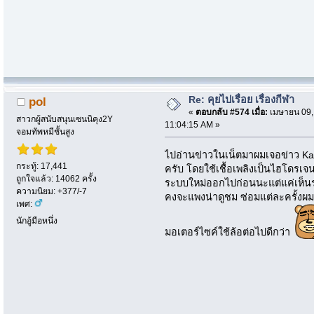
Re: คุยไปเรื่อย เรื่องกีฬา
pol
«
ตอบกลับ #574 เมื่อ:
เมษายน 09,
สาวกผู้สนับสนุนเซนนิคุง2Y
11:04:15 AM »
จอมทัพหมีชั้นสูง
ไปอ่านข่าวในเน็ตมาผมเจอข่าว 
กระทู้: 17,441
ครับ โดยใช้เชื้อเพลิงเป็นไฮโดรเจน
ถูกใจแล้ว: 14062 ครั้ง
ระบบใหม่ออกไปก่อนนะแต่แค่เห็นร
ความนิยม: +377/-7
คงจะแพงน่าดูชม ซ่อมแต่ละครั้งผมว
เพศ:
นักอู้มือหนึ่ง
มอเตอร์ไซค์ใช้ล้อต่อไปดีกว่า