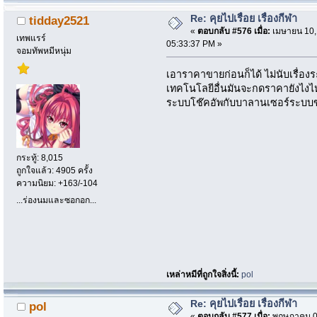
Re: คุยไปเรื่อย เรื่องกีฬา
tidday2521
«
ตอบกลับ #576 เมื่อ:
เมษายน 10,
เทพแรร์
05:33:37 PM »
จอมทัพหมีหนุ่ม
เอาราคาขายก่อนก็ได้ ไม่นับเรื่องระ
เทคโนโลยีอื่นมันจะกดราคายังไงไ
ระบบโช๊คอัพกับบาลานเซอร์ระบบขาเ
กระทู้: 8,015
ถูกใจแล้ว: 4905 ครั้ง
ความนิยม: +163/-104
...ร่องนมและซอกอก...
เหล่าหมีที่ถูกใจสิ่งนี้:
pol
Re: คุยไปเรื่อย เรื่องกีฬา
pol
«
ตอบกลับ #577 เมื่อ:
พฤษภาคม 06