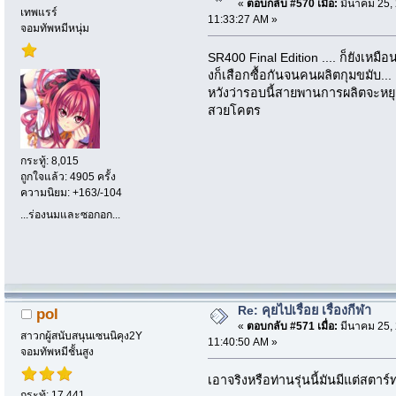
«
ตอบกลับ #570 เมื่อ:
มีนาคม 25, 
เทพแรร์
11:33:27 AM »
จอมทัพหมีหนุ่ม
SR400 Final Edition .... ก็ยังเหม
งก็เสือกซื้อกันจนคนผลิตกุมขมับ...
หวังว่ารอบนี้สายพานการผลิตจะหยุดจร
สวยโคตร
กระทู้: 8,015
ถูกใจแล้ว: 4905 ครั้ง
ความนิยม: +163/-104
...ร่องนมและซอกอก...
Re: คุยไปเรื่อย เรื่องกีฬา
pol
«
ตอบกลับ #571 เมื่อ:
มีนาคม 25, 
สาวกผู้สนับสนุนเซนนิคุง2Y
11:40:50 AM »
จอมทัพหมีชั้นสูง
เอาจริงหรือท่านรุ่นนี้มันมีแต่สตา
กระทู้: 17,441