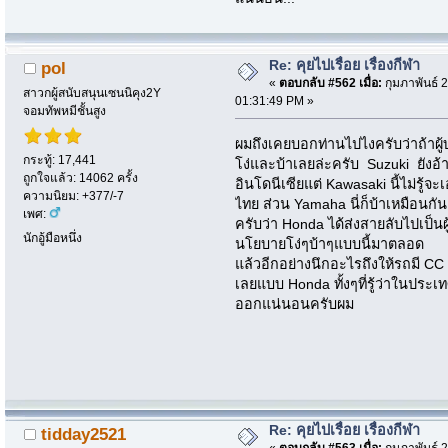
Re: คุยไปเรื่อย เรื่องกีฬา
pol
«
ตอบกลับ #562 เมื่อ:
กุมภาพันธ์ 2
สาวกผู้สนับสนุนเซนนิคุง2Y
01:31:49 PM »
จอมทัพหมีชั้นสูง
ผมถึงเคยบอกท่านไปไงครับว่าถ้าผู้บร
กระทู้: 17,441
โง่และบ้าเลยล่ะครับ Suzuki ยังอ
ถูกใจแล้ว: 14062 ครั้ง
อินโดนีเซียแต่ Kawasaki นี้ไม่รู
ความนิยม: +377/-7
ไทย ส่วน Yamaha นี่ก็บ้าเหมือนกั
เพศ:
ครับว่า Honda ได้ส่งสายลับไปเป็นผ
นักอู้มือหนึ่ง
นโยบายโง่ๆบ้าๆแบบนี้มาตลอด
แล้วอีกอย่างนึกอะไรถึงให้รถมี CC
เลยแบบ Honda ทั้งๆที่รู้ว่าในประ
ออกแน่นอนครับผม
Re: คุยไปเรื่อย เรื่องกีฬา
tidday2521