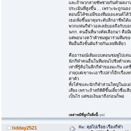
และถ้าพวกสายซัพช่วยกันทำผลงาน
ประเมินที่สูงขึ้น ... เพราะจะถูกม
ตอนนี้โค้ชเอมี่ของทีมออแลนด์โด้วั
เธอเพิ่งขึ้นมาคุมระดับลีกอาชีพได้แ
พวกแฟนกีฬาวอลเลย์บอลถึงกับบอ
นกก. คนอื่นที่นางคัดเลือกมา คือม
แต่พอนางคว้าตัวชมพู่มาร่วมทีมขอ
ทีมอื่นถึงขั้นฝันร้ายกันเลยทีเดียว
คืออารมณ์เดิมแบบตอนชมพู่ไปเล่นใน
นักกีฬาคนอื่นในทีมจนไปชิงตำแหน่
เท่าที่รู้คิอในลีกกีฬาของมะกัน แค่ช
ง่าย(แต่เขาจะเอารึเปล่าก็อีกเรื่อง
ค่าตัว
ทั้งโค้ชและนักกีฬาส่วนใหญ่ในอเ
เสียง เพราะถ้าสถิติดีขึ้นเดี๋ยวชื่อ
เป็นไร แต่ขอเงินมาถึงก่อนก็พอ
เหล่าหมีที่ถูกใจสิ่งนี้:
pol
Re: คุยไปเรื่อย เรื่องกีฬา
tidday2521