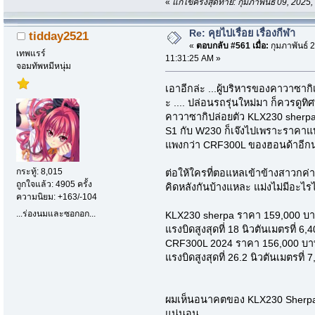
«
แก้ไขครั้งสุดท้าย: กุมภาพันธ์ 09, 202
Re: คุยไปเรื่อย เรื่องกีฬา
tidday2521
«
ตอบกลับ #561 เมื่อ:
กุมภาพันธ์ 2
เทพแรร์
11:31:25 AM »
จอมทัพหมีหนุ่ม
เอาอีกล่ะ ...ผู้บริหารของคาวาซากิ
ะ .... ปล่อนรถรุ่นใหม่มา ก็ควรดูท
คาวาซากิปล่อยตัว KLX230 sherpa
S1 กับ W230 ก็เจ๊งไปเพราะราคาแบบน
แพงกว่า CRF300L ของฮอนด้าอีกน่
กระทู้: 8,015
ต่อให้ใครที่ตอแหลเข้าข้างสาวกค่
ถูกใจแล้ว: 4905 ครั้ง
คิดหลังกันบ้างแหละ แม่งไม่มีอะไ
ความนิยม: +163/-104
...ร่องนมและซอกอก...
KLX230 sherpa ราคา 159,000 บาท .
แรงบิดสูงสุดที่ 18 นิวตันเมตรที่ 6
CRF300L 2024 ราคา 156,000 บาท .
แรงบิดสูงสุดที่ 26.2 นิวตันเมตรที่
ผมเห็นอนาคตของ KLX230 Sherpa แล
แน่นอน...