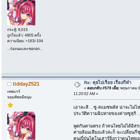
กระทู้: 8,015
ถูกใจแล้ว: 4905 ครั้ง
ความนิยม: +163/-104
...ร่องนมและซอกอก...
Re: คุยไปเรื่อย เรื่องกีฬา
tidday2521
«
ตอบกลับ #579 เมื่อ:
พฤษภาคม 08
เทพแรร์
11:20:02 AM »
จอมทัพหมีหนุ่ม
เอาละสิ ...ซู-สแมชพลัส น่าจะไม่
ประวัติความฉิบหายของค่ายซูสุกิ ..
พูดกันตามตรง ถ้าคนไทยไม่ได้อิ
ค่ายส้อมเสียงแล้วล่ะก็ จะเปลี่ยนกี่
คนญี่ปุ่นไดโนเสาร์ยิ่งกว่าคนไทยเยอ