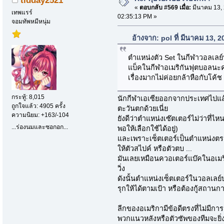
tidday2521
«
ตอบกลับ #569 เมื่อ:
มีนาคม 13, 
เทพแรร์
02:35:13 PM »
จอมทัพหมีหนุ่ม
อ้างจาก: pol ที่ มีนาคม 13, 
ตำแหน่งตัว Set ในกีฬาวอลเลย
แบ็คในกีฬาอเมริกันฟุตบอลนะคร
เรื่องมากไม่ค่อยกล้าหือกับโค้ช
กระทู้: 8,015
นักกีฬาเอเซียออกจากประเทศไปแล้วเ
ถูกใจแล้ว: 4905 ครั้ง
ตะวันตกด้วยเนี่ย
ความนิยม: +163/-104
ยังดีว่าตำแหน่งเซ๊ตเตอร์ไม่ว่าที
...ร่องนมและซอกอก...
พอให้เลือกใช้ได้อยู่)
และเพราะเซ็ตเตอร์เป็นตำแหน่งตร
ให้ตัวสไปค์ หรือตัวตบ ...
มันเลยเหมือนควอเตอร์แบ๊คในอเมริ
วิ่ง
ดังนั้นตำแหน่งเซ็ตเตอร์ในวอลเล
รุกให้ได้ตามเป้า หรือต้องกู้สถา
ลีกของอเมริกามีข้อดีตรงที่ไม่มี
พวกแนวหลังหรือตัวซัพของทีมจะยิ่ง