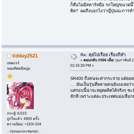
ก็คือไม่มีสตาร์ทมือ รถใหญ่ขนาดนี
ติด? ผมถึงบอกไงว่าญี่ปุ่นน่ะการทำธ
Re: คุยไปเรื่อย เรื่องกีฬา
tidday2521
«
ตอบกลับ #566 เมื่อ:
กุมภาพันธ์ 2
เทพแรร์
02:16:30 PM »
จอมทัพหมีหนุ่ม
SR400 ถึงคนจะด่ากระจาย แต่ยอดข
.... มันเป็นรุ่นที่หลายคนยังงงเลยว
แต่รอบนี้น่าจะหยุดผลิตได้จริงๆ ซ
สักที เพราะแต่ละประเทศแม่งเสือกย
กระทู้: 8,015
ถูกใจแล้ว: 4905 ครั้ง
ความนิยม: +163/-104
...ร่องนมและซอกอก...