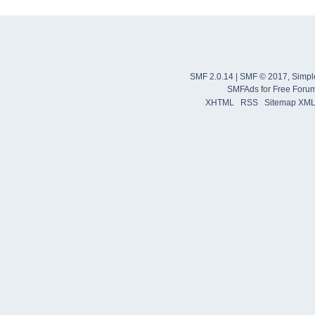
SMF 2.0.14
|
SMF © 2017
,
Simpl
SMFAds
for
Free Foru
XHTML
RSS
Sitemap XM