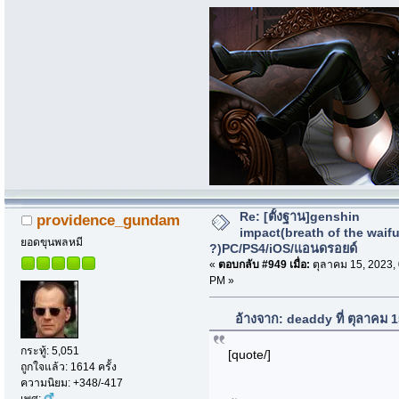
Re: [ตั้งฐาน]genshin
providence_gundam
impact(breath of the waif
ยอดขุนพลหมี
?)PC/PS4/iOS/แอนดรอยด์
«
ตอบกลับ #949 เมื่อ:
ตุลาคม 15, 2023,
PM »
อ้างจาก: deaddy ที่ ตุลาคม 
กระทู้: 5,051
[quote/]
ถูกใจแล้ว: 1614 ครั้ง
ความนิยม: +348/-417