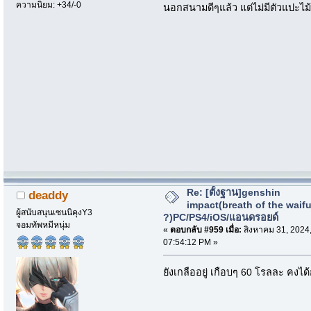
ความนิยม: +34/-0
นอกสนามดีๆแล้ว แต่ไม่มีตัวแปะไม้
Re: [ตั้งฐาน]genshin
deaddy
impact(breath of the waif
ผู้สนับสนุนเซนนิคุงY3
?)PC/PS4/iOS/แอนดรอยด์
จอมทัพหมีหนุ่ม
«
ตอบกลับ #959 เมื่อ:
สิงหาคม 31, 2024
07:54:12 PM »
ยังเกลืออยู่ เกือบๆ 60 โรลละ คงได้