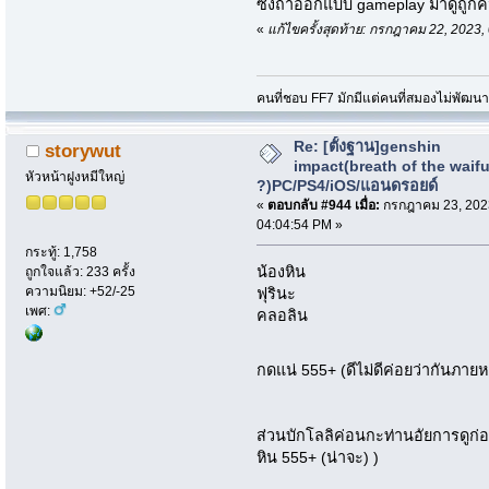
ซึ่งถ้าออกแบบ gameplay มาดูถูกค
«
แก้ไขครั้งสุดท้าย: กรกฎาคม 22, 202
คนที่ชอบ FF7 มักมีแต่คนที่สมองไม่พัฒน
Re: [ตั้งฐาน]genshin
storywut
impact(breath of the waif
หัวหน้าฝูงหมีใหญ่
?)PC/PS4/iOS/แอนดรอยด์
«
ตอบกลับ #944 เมื่อ:
กรกฎาคม 23, 202
04:04:54 PM »
กระทู้: 1,758
น้องหิน
ถูกใจแล้ว: 233 ครั้ง
ความนิยม: +52/-25
ฟุรินะ
เพศ:
คลอลิน
กดแน่ 555+ (ดีไม่ดีค่อยว่ากันภา
ส่วนบักโลลิค่อนกะท่านอัยการดูก่อน
หิน 555+ (น่าจะ) )