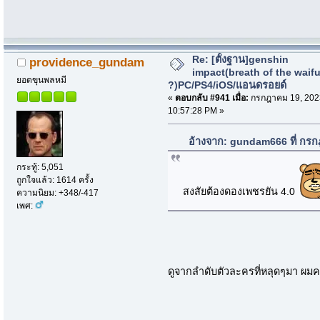
Re: [ตั้งฐาน]genshin
providence_gundam
impact(breath of the waif
ยอดขุนพลหมี
?)PC/PS4/iOS/แอนดรอยด์
«
ตอบกลับ #941 เมื่อ:
กรกฎาคม 19, 202
10:57:28 PM »
อ้างจาก: gundam666 ที่ กร
กระทู้: 5,051
ถูกใจแล้ว: 1614 ครั้ง
สงสัยต้องดองเพชรยัน 4.0
ความนิยม: +348/-417
เพศ:
ดูจากลำดับตัวละครที่หลุดๆมา ผม