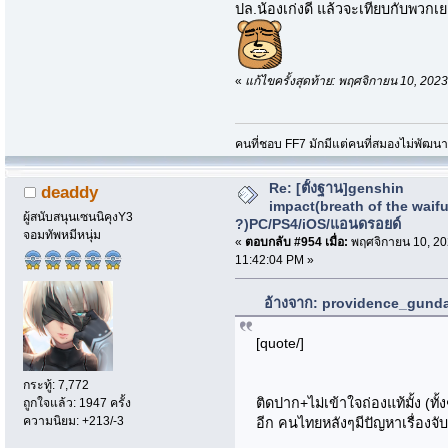
ปล.น้องเก่งดี แล้วจะเทียบกับพวกเย
«
แก้ไขครั้งสุดท้าย: พฤศจิกายน 10, 2
คนที่ชอบ FF7 มักมีแต่คนที่สมองไม่พัฒน
Re: [ตั้งฐาน]genshin
deaddy
impact(breath of the waif
ผู้สนับสนุนเซนนิคุงY3
?)PC/PS4/iOS/แอนดรอยด์
จอมทัพหมีหนุ่ม
«
ตอบกลับ #954 เมื่อ:
พฤศจิกายน 10, 20
11:42:04 PM »
อ้างจาก: providence_gundam
[quote/]
กระทู้: 7,772
ติดปาก+ไม่เข้าใจถ่องแท้มั้ง (ทั้
ถูกใจแล้ว: 1947 ครั้ง
ความนิยม: +213/-3
อีก คนไทยหลังๆมีปัญหาเรื่องจ