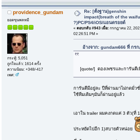
Re: [ตั้งฐาน]genshin
providence_gundam
impact(breath of the waif
ยอดขุนพลหมี
?)PC/PS4/iOS/แอนดรอยด์
«
ตอบกลับ #943 เมื่อ:
กรกฎาคม 22, 202
02:26:51 PM »
อ้างจาก: gundam666 ที่ กร
กระทู้: 5,051
ถูกใจแล้ว: 1614 ครั้ง
[quote/] ดองเพชรและการันตีเพื
ความนิยม: +348/-417
เพศ:
การันตีมีอยู่ละ ปีที่ผ่านมาไม่กดมั่
ใช้ทีมเดิมๆมันก็ผ่านอยู่แล้ว
เอาใน trailer ผมคงกดแค่ 3 ตัว(ที่ 1 
ประหยัดไปอีก 1)สบายตัวหน่อย