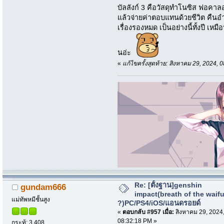
บัลลังก์ 3 คือวัสดุทำโนซิส ฟอคาล
แล้วจ่ายค่าตอบแทนด้วยชีวิต คืนอำ
เรื่องรองหมด เป็นอย่างนี้ทั้งปี เหม
นอ่ะ
«
แก้ไขครั้งสุดท้าย: สิงหาคม 29, 2024,
Re: [ตั้งฐาน]genshin
gundam666
impact(breath of the waif
แม่ทัพหมีชั้นสูง
?)PC/PS4/iOS/แอนดรอยด์
«
ตอบกลับ #957 เมื่อ:
สิงหาคม 29, 2024
08:32:18 PM »
กระทู้: 3,408