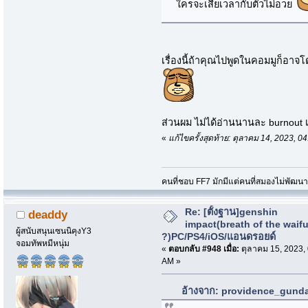
ใครจะเสียเวลากับตัวไม่อวย
เรื่องนี้ถ้าคุณไปพูดในคอมมูก็อาจ
ส่วนผม ไม่ได้อ่านนานละ burnout เก
«
แก้ไขครั้งสุดท้าย: ตุลาคม 14, 2023,
คนที่ชอบ FF7 มักมีแต่คนที่สมองไม่พัฒน
Re: [ตั้งฐาน]genshin
deaddy
impact(breath of the waif
ผู้สนับสนุนเซนนิคุงY3
?)PC/PS4/iOS/แอนดรอยด์
จอมทัพหมีหนุ่ม
«
ตอบกลับ #948 เมื่อ:
ตุลาคม 15, 2023,
AM »
อ้างจาก: providence_gundam