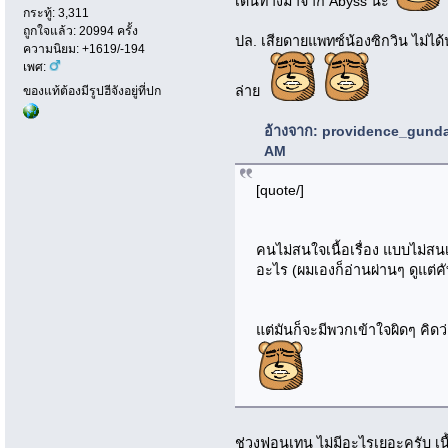
เดินทางมาจาก Abyss น่ะ
กระทู้: 3,311
ถูกใจแล้ว: 20994 ครั้ง
ปล. เสียดายแพทซ์น้องซิกวิน ไม่ได้น
ความนิยม: +1619/-194
เพศ:
ล่าย
ของแท้ต้องมีรูปฮีจังอยู่ที่ปก
อ้างจาก: providence_gundam
AM
[quote/]
คนไม่สนใจเนื้อเรื่อง แบบไม่สนเ
อะไร (ผมเองก็อ่านผ่านๆ ดูแต่ค
แต่มันก็จะมีพวกเข้าใจผิดๆ คิดว่
ช่วงฟอนเทน ไม่มีอะไรเยอะครับ เนื