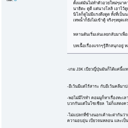
เพศ:
ตั้งแต่มันไม่ทำตัวอวยใหม่ๆ
นาฮิดะ ดูดี แต่นางโลลิ เอาไว้ด
นิโลก็ดูไม่มีแรงดึงดูด ทั้งที่เป
เทพน้ำก็ยังไม่เข้าตู้ จริงๆหยุดเ
หลานดันเริ่มเล่นเลยกลับมาเพ
บทเนืัอเรื่องแรกๆรู้สึกสนุกอยู่ 
-เกม J3K เบียวญี่ปุ่นมันก็ได้แค่นี
-อีเว้นมีแต่ไร้สาระ กับอีเว้นคลีมา
-พอไม่มีไรทำ คอมมูก็หาเรื่องทะเ
บวกกันแต่ในโซเชียล ไม่ก็แสดงคว
-ไม่แปลกที่ข้างนอกเค้าจะด่ากันว
ความอบอุ่น เบียวจนหลอน และเป็