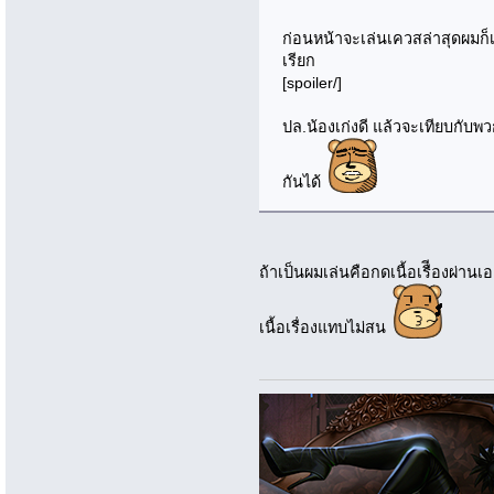
ก่อนหน้าจะเล่นเควสล่าสุดผมก็เร
เรียก
[spoiler/]
ปล.น้องเก่งดี แล้วจะเทียบกับพว
กันได้
ถ้าเป็นผมเล่นคือกดเนื้อเรืีองผ่าน
เนื้อเรื่องแทบไม่สน