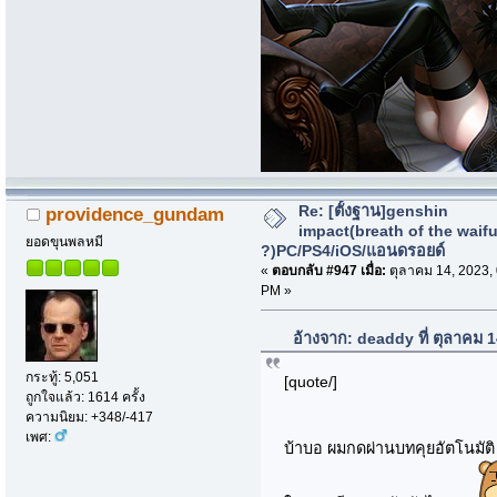
Re: [ตั้งฐาน]genshin
providence_gundam
impact(breath of the waif
ยอดขุนพลหมี
?)PC/PS4/iOS/แอนดรอยด์
«
ตอบกลับ #947 เมื่อ:
ตุลาคม 14, 2023,
PM »
อ้างจาก: deaddy ที่ ตุลาคม 
กระทู้: 5,051
[quote/]
ถูกใจแล้ว: 1614 ครั้ง
ความนิยม: +348/-417
เพศ:
บ้าบอ ผมกดผ่านบทคุยอัตโนมัติ 