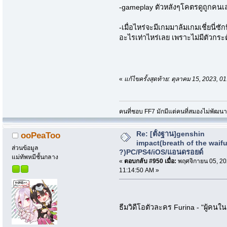
-gameplay ตัวหลังๆโคตรดูถูกคนเ
-เมื่อไหร่จะมีเกมมาล้มเกมเชี่ยนี่ซ
อะไรเท่าไหร่เลย เพราะไม่มีตัวกระต
«
แก้ไขครั้งสุดท้าย: ตุลาคม 15, 2023,
คนที่ชอบ FF7 มักมีแต่คนที่สมองไม่พัฒน
Re: [ตั้งฐาน]genshin
ooPeaToo
impact(breath of the waif
ส่วนข้อมูล
?)PC/PS4/iOS/แอนดรอยด์
แม่ทัพหมีชั้นกลาง
«
ตอบกลับ #950 เมื่อ:
พฤศจิกายน 05, 20
11:14:50 AM »
ธีมวิดีโอตัวละคร Furina - "ผู้ค