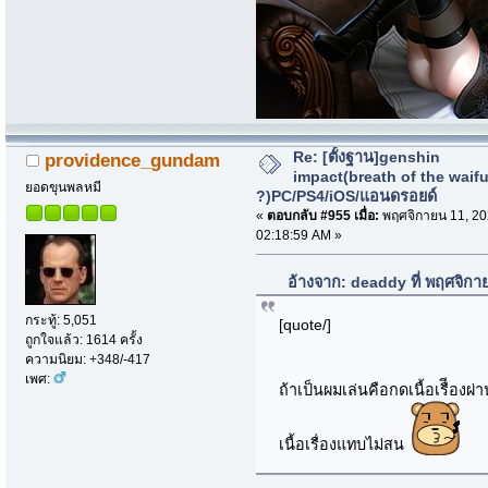
Re: [ตั้งฐาน]genshin
providence_gundam
impact(breath of the waif
ยอดขุนพลหมี
?)PC/PS4/iOS/แอนดรอยด์
«
ตอบกลับ #955 เมื่อ:
พฤศจิกายน 11, 20
02:18:59 AM »
อ้างจาก: deaddy ที่ พฤศจิกา
กระทู้: 5,051
[quote/]
ถูกใจแล้ว: 1614 ครั้ง
ความนิยม: +348/-417
เพศ:
ถ้าเป็นผมเล่นคือกดเนื้อเรืีองผ
เนื้อเรื่องแทบไม่สน