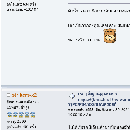
ถูกใจแล้ว: 634 ครั้ง
ความนิยม: +101/-87
ตัวน้ำ 5 ดาว ยังกะบังคับกด บางจุด
เอาเป็นว่ากดๆคุณเธอเหอะ มันแบ
พอแน่นำว่า C0 พอ
Re: [ตั้งฐาน]genshin
strikers-x2
impact(breath of the waif
ผู้สนับสนุนเซนนิคุงY3
?)PC/PS4/iOS/แอนดรอยด์
แม่ทัพหมีชั้นสูง
«
ตอบกลับ #958 เมื่อ:
สิงหาคม 30, 2024
10:00:19 AM »
กระทู้: 2,599
ถูกใจแล้ว: 401 ครั้ง
ไม่ได้เปิดเอมีเลียแล้วมาเปิดน้องมั