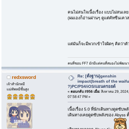
คนไม่สนใจเนื้อเรื่อง แบบไม่สนเลย
(ผมเองก็อ่านผ่านๆ ดูแต่คัทซีนเควส
แต่มันก็จะมีพวกเข้าใจผิดๆ คิดว่าตั
คนที่ชอบ FF7 มักมีแต่คนที่สมองไม่พัฒน
Re: [ตั้งฐาน]genshin
redxsword
impact(breath of the waif
เจ้าสำนักหมี
?)PC/PS4/iOS/แอนดรอยด์
แม่ทัพหมีชั้นสูง
«
ตอบกลับ #956 เมื่อ:
สิงหาคม 29, 2024
07:58:47 PM »
เนื้อเรื่อง 5.0 ที่นักเดินทางดูดซับ
เดินทางเคยดูดซับพลังของ Abyss ต