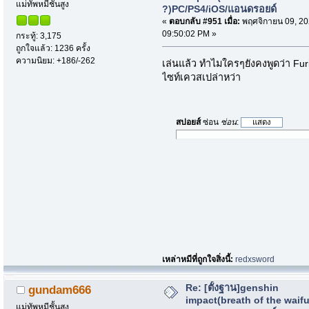
แม่ทัพหมีชั้นสูง
?)PC/PS4/iOS/แอนดรอยด์
«
ตอบกลับ #951 เมื่อ:
พฤศจิกายน 09, 20
09:50:02 PM »
กระทู้: 3,175
ถูกใจแล้ว: 1236 ครั้ง
ความนิยม: +186/-262
เล่นแล้ว ทำไมใครๆยังคงพูดว่า Furi
ไซท์เควสเปล่าหว่า
สปอยส์
ซ่อน
ซ่อน
:
เหล่าหมีที่ถูกใจสิ่งนี้:
redxsword
Re: [ตั้งฐาน]genshin
gundam666
impact(breath of the waif
แม่ทัพหมีชั้นสูง