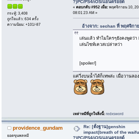
?)PC/PS4/iOS/แอนดรอยด์
«
ตอบกลับ #952 เมื่อ:
พฤศจิกายน 10, 20
08:01:23 AM »
กระทู้: 3,408
ถูกใจแล้ว: 634 ครั้ง
ความนิยม: +101/-87
อ้างจาก: sechan ที่ พฤศจิกา
เล่นแล้ว ทำไมใครๆยังคงพูดว่า 
เล่นไซท์เควสเปล่าหว่า
[spoiler/]
แค่วิ่งบนน้ำได้ก็เทพล่ะ เมื่อวานลอ
เหล่าหมีที่ถูกใจสิ่งนี้:
redxsword
Re: [ตั้งฐาน]genshin
providence_gundam
impact(breath of the waif
ยอดขุนพลหมี
?)PC/PS4/iOS/แอนดรอยด์