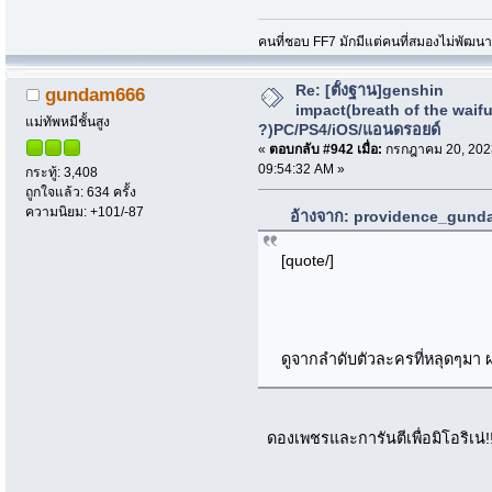
คนที่ชอบ FF7 มักมีแต่คนที่สมองไม่พัฒน
Re: [ตั้งฐาน]genshin
gundam666
impact(breath of the waif
แม่ทัพหมีชั้นสูง
?)PC/PS4/iOS/แอนดรอยด์
«
ตอบกลับ #942 เมื่อ:
กรกฎาคม 20, 202
09:54:32 AM »
กระทู้: 3,408
ถูกใจแล้ว: 634 ครั้ง
ความนิยม: +101/-87
อ้างจาก: providence_gunda
[quote/]
ดูจากลำดับตัวละครที่หลุดๆมา
ดองเพชรและการันตีเพื่อมิโอริเน่