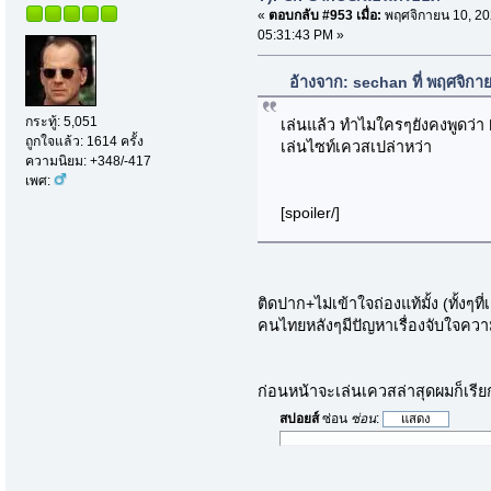
«
ตอบกลับ #953 เมื่อ:
พฤศจิกายน 10, 20
05:31:43 PM »
อ้างจาก: sechan ที่ พฤศจิกา
กระทู้: 5,051
เล่นแล้ว ทำไมใครๆยังคงพูดว่า 
ถูกใจแล้ว: 1614 ครั้ง
เล่นไซท์เควสเปล่าหว่า
ความนิยม: +348/-417
เพศ:
[spoiler/]
ติดปาก+ไม่เข้าใจถ่องแท้มั้ง (ทั้งๆท
คนไทยหลังๆมีปัญหาเรื่องจับใจคว
ก่อนหน้าจะเล่นเควสล่าสุดผมก็เรียก
สปอยส์
ซ่อน
ซ่อน
: