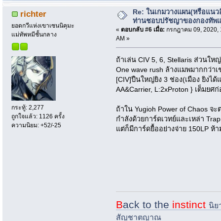
Re: ในเกมวางแผน(หรือแนวอื่
richter
ท่านชอบปรัชญาของกองทัพ
ยอดกวีแห่งเขาเซนนิคุมะ
«
ตอบกลับ #6 เมื่อ:
กรกฎาคม 09, 2020, 
แม่ทัพหมีชั้นกลาง
AM »
ถ้าเล่น CIV 5, 6, Stellaris ส่วนใหญ่
One wave rush ล้างแมพมากกว่าเ
[CIV]ปืนใหญ่ยิง 3 ช่อง(เมือง ยิงได้
AA&Carrier, L:2xProton } เต็มยศก่
กระทู้: 2,277
ถ้าใน Yugioh Power of Chaos จะตรง
ถูกใจแล้ว: 1126 ครั้ง
กำลังด้วยการ์ดเวทย์และเหล่า Tra
ความนิยม: +52/-25
แต่ก็มีการ์ดยื้ออย่างจ่าย 150LP ห้า
B
ack to the
instinct
นิย
สัญชาตญาณ