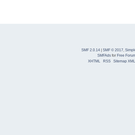
SMF 2.0.14
|
SMF © 2017
,
Simpl
SMFAds
for
Free Foru
XHTML
RSS
Sitemap XM