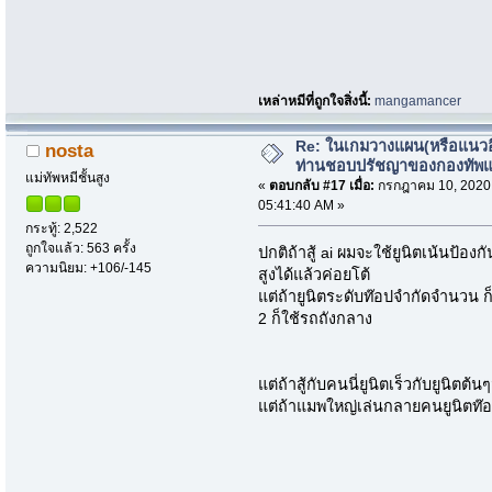
เหล่าหมีที่ถูกใจสิ่งนี้:
mangamancer
Re: ในเกมวางแผน(หรือแนวอื่
nosta
ท่านชอบปรัชญาของกองทัพ
แม่ทัพหมีชั้นสูง
«
ตอบกลับ #17 เมื่อ:
กรกฎาคม 10, 2020
05:41:40 AM »
กระทู้: 2,522
ถูกใจแล้ว: 563 ครั้ง
ปกติถ้าสู้ ai ผมจะใช้ยูนิตเน้นป้อง
ความนิยม: +106/-145
สูงได้แล้วค่อยโต้
แต่ถ้ายูนิตระดับท๊อปจำกัดจำนวน ก
2 ก็ใช้รถถังกลาง
แต่ถ้าสู้กับคนนี่ยูนิตเร็วกับยูนิ
แต่ถ้าแมพใหญ่เล่นกลายคนยูนิตท๊