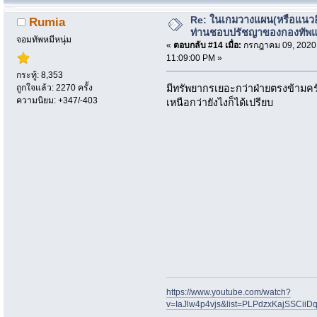
Re: ในเกมวางแผน(หรือแนวอื่
Rumia
ท่านชอบปรัชญาของกองทัพ
จอมทัพหมีหนุ่ม
«
ตอบกลับ #14 เมื่อ:
กรกฎาคม 09, 2020
11:09:00 PM »
กระทู้: 8,353
ถูกใจแล้ว: 2270 ครั้ง
มีทรัพยากรเยอะกว่าฝ่ายตรงข้ามครับ
ความนิยม: +347/-403
เหนือกว่ายังไงก็ได้เปรียบ
https://www.youtube.com/watch?
v=IaJlw4p4vjs&list=PLPdzxKajSSCii