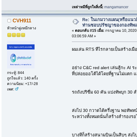
เหล่าหมีที่ถูกใจสิ่งนี้:
mangamancer
Re: ในเกมวางแผน(หรือแนวอื่
CVH911
ท่านชอบปรัชญาของกองทัพ
หัวหน้าฝูงหมีกลาง
«
ตอบกลับ #15 เมื่อ:
กรกฎาคม 10, 2020
03:06:59 AM »
ผมเล่น RTS ทีไรกลายเป็นสร้างเมือ
อย่าง C&C red alert เล่นสู้กะ AI ร
กระทู้: 844
ที่ปล่อยออโต้ได้โดยที่ฐานไม่แตก 
ถูกใจแล้ว: 140 ครั้ง
ความนิยม: +17/-28
เพศ:
รถถังปริซึ่ม 60 คัน แบ่งทัพบุก 30 
ส่งไป 30 กวาดได้ครึ่งฐาน พอทัพหน
ระหว่างทั้งหมดนั่นก็สร้างสำรองรอไ
บางทีก็สร้างสนามบินเป็นสิบๆ ส่งไ