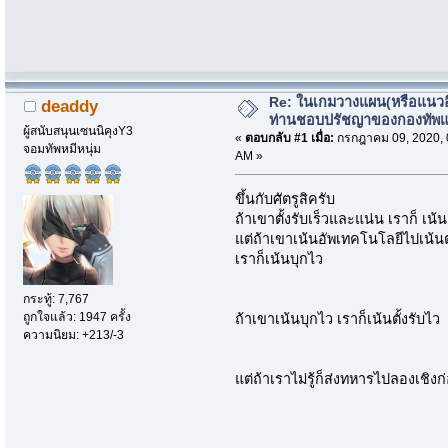
Re: ในเกมวางแผน(หรือแนวอื่
deaddy
ท่านชอบปรัชญาของกองทัพ
ผู้สนับสนุนเซนนิคุงY3
«
ตอบกลับ #1 เมื่อ:
กรกฎาคม 09, 2020, 
จอมทัพหมีหนุ่ม
AM »
ขึ้นกับศัตรูสิครับ
ถ้าเขาตั้งรับเร็วและแน่น เราก็ เน
แต่ถ้าเขาเน้นอัพเทคโนโลยีไปเน้
เราก็เน้นบุกไว
กระทู้: 7,767
ถูกใจแล้ว: 1947 ครั้ง
ถ้าเขาเน้นบุกไว เราก็เน้นตั้งรับไว
ความนิยม: +213/-3
แต่ถ้าเราไม่รู้ก็ส่งทหารไปลองเชิงก