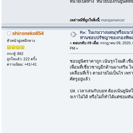
หน่วยเปิดทาง หน่วยป้องกันยูนิตหนั
เหล่าหมีที่ถูกใจสิ่งนี้:
mangamancer
Re: ในเกมวางแผน(หรือแนวอื่
shironeko654
ท่านชอบปรัชญาของกองทัพ
หัวหน้าฝูงหมีกลาง
«
ตอบกลับ #9 เมื่อ:
กรกฎาคม 09, 2020, 
PM »
กระทู้: 892
ถูกใจแล้ว: 222 ครั้ง
ชอบยูนิตราคาถูก เน้นรุกโจมตี เช
ความนิยม: +41/-41
เพื่อนที่เชี่ยวชาญอีกด้านมาเสริม
เคลื่อนที่เร็ว ตายง่ายไม่เป็นไร
ศัตรูอยู่แล้ว
ปล. เวลาเล่นกับบอท ต้องเน้นยูนิทใ
จเราไม่ได้ หรือไม่ก็ทำได้แต่ซ่อมทั