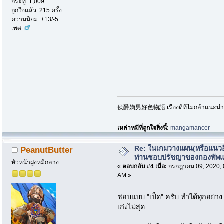
กระทู้: 1,009
ถูกใจแล้ว: 215 ครั้ง
ความนิยม: +13/-5
เพศ:
侯爵嫡男好色物語 เรื่องดีที่ไม่กล้าแนะนำเพ
เหล่าหมีที่ถูกใจสิ่งนี้:
mangamancer
Re: ในเกมวางแผน(หรือแนวอื่
PeanutButter
ท่านชอบปรัชญาของกองทัพ
หัวหน้าฝูงหมีกลาง
«
ตอบกลับ #4 เมื่อ:
กรกฎาคม 09, 2020, 
AM »
ชอบแบบ "เป็ด" ครับ ทำได้ทุกอย่าง ต
เก่งไม่สุด