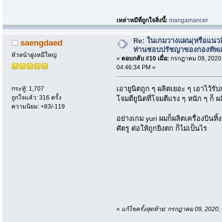
เหล่าหมีที่ถูกใจสิ่งนี้:
mangamancer
Re: ในเกมวางแผน(หรือแนวอื่
saengdaed
ท่านชอบปรัชญาของกองทัพ
หัวหน้าฝูงหมีใหญ่
«
ตอบกลับ #10 เมื่อ:
กรกฎาคม 09, 2020
04:46:34 PM »
เอายูนิตถูก ๆ ผลิตเยอะ ๆ เอาไว้รั
กระทู้: 1,707
ถูกใจแล้ว: 316 ครั้ง
โจมตียูนิตที่โจมตีแรง ๆ หนัก ๆ ก็ 
ความนิยม: +83/-119
อย่างเกม yuri ผมก็ผลิตเครื่องบินทิ
ศัตรู ต่อให้ถูกยิงตก ก็ไม่เป็นไร
«
แก้ไขครั้งสุดท้าย: กรกฎาคม 09, 202