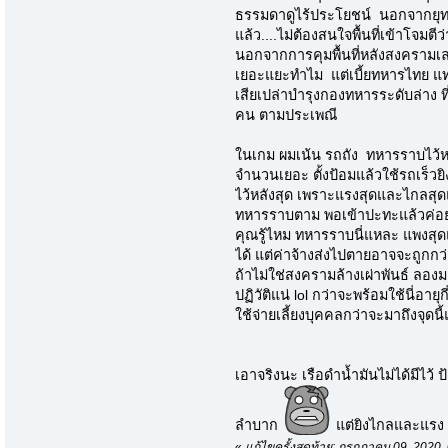
ธรรมดาดูไร้ประโยชน์ นอกจากยุทธว
แล้ว....ไม่ต้องสนใจพื้นที่เข้าโจมต
นอกจากการคุมพื้นที่หลังสงครามเลย.
เยอะแยะทำไม แต่เบี้ยทหารไทย 
เสียเปล่าบำรุงกองทหารระดับล่าง 
คน ตามประเพณี
ในเกม ผมเน้น รถถัง ทหารราบไว้หล
จำนวนเยอะ ตั้งป้อมแล้วใช้รถเร็
ไว้หลังสุด เพราะแรงสุดและไกลสุดแ
ทหารราบตาม พอเข้าปะทะแล้วค่อยส
คุณรู้ไหม ทหารราบนี่แหละ แพงสุดแ
ได้ แต่ค่าจ้างส่งไปตายอาจจะถูกกว
ถ้าไม่ใช่สงครามล้างเผ่าพันธ์ ล
ปฏิวัติแน่ lol กว่าจะพร้อมใช้นี่อาย
ใช้จ่ายเลี้ยงบุคคลกว่าจะมาถึงจุดน
เอาจริงนะ เรือดำน้ำมันไม่ได้มีไว้ ป
ลำบาก
แต่ยิงไกลและแรง 
«
แก้ไขครั้งสุดท้าย: กรกฎาคม 09, 2020