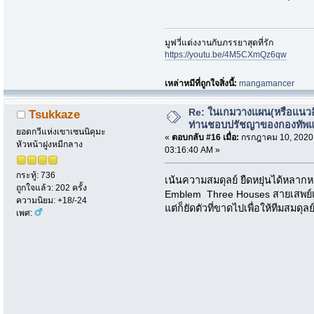
มูฟวี่แต่งงานกับภรรยาสุดที่รัก
https://youtu.be/4M5CXmQz6qw
เหล่าหมีที่ถูกใจสิ่งนี้:
mangamancer
Re: ในเกมวางแผน(หรือแนวอื่
Tsukkaze
ท่านชอบปรัชญาของกองทัพ
ยอดกวีแห่งเขาเซนนิคุมะ
«
ตอบกลับ #16 เมื่อ:
กรกฎาคม 10, 2020
หัวหน้าฝูงหมีกลาง
03:16:40 AM »
กระทู้: 736
เน้นความสมดุลย์ ยืดหยุ่นได้หลากห
ถูกใจแล้ว: 202 ครั้ง
Emblem Three Houses สายเสพย์เน
ความนิยม: +18/-24
แต่ก็ยัดตัวที่ขาดไปเพื่อให้ทีมสมดุลย
เพศ: