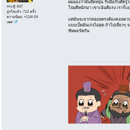
ผมมองว่ามันยืดหยุ่น รับมือกับศัตร
กระทู้: 637
โจมตีหนักมา เขาเน้นตีแรง เราก็เ
ถูกใจแล้ว: 712 ครั้ง
ความนิยม: +124/-24
แต่มันจะยากหน่อยตรงต้องคอยคว
เพศ:
แบบเป็ดมันเก่งไม่สุด ถ้าไปเดี่ย
ซัพพอร์ตกัน