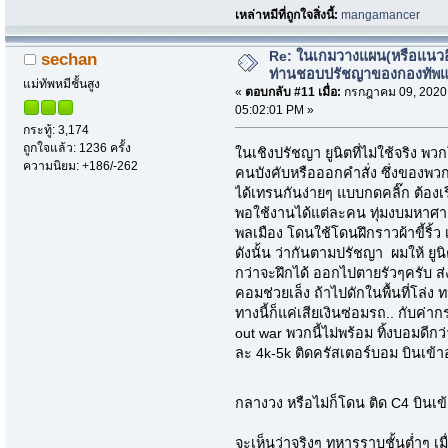
เหล่าหมีที่ถูกใจสิ่งนี้:
mangamancer
Re: ในเกมวางแผน(หรือแนวอื่
sechan
ท่านชอบปรัชญาของกองทัพ
แม่ทัพหมีชั้นสูง
«
ตอบกลับ #11 เมื่อ:
กรกฎาคม 09, 2020
05:02:01 PM »
กระทู้: 3,174
ถูกใจแล้ว: 1236 ครั้ง
ในเชิงปรัชญา ยูนิตที่ไม่ใช้จริง พ
ความนิยม: +186/-262
คนบังคับหรือออกคำสั่ง ซึ่งของพ
ได้เทรนกันง่ายๆ แบบกดคลิ๊ก ต้องเ
พอใช้งานได้แต่ละคน ทุ่มงบมหาศาล
พลเมือง โดนใช้โดนฝึกราวผ้าขี้ริ
ดังนั้น ว่ากันตามปรัชญา ผมให้ ยูน
กว่าจะฝึกได้ ออกไปตายรัวๆครับ ส่
คอมช่วยเล็ง ถ้าไปดักในพื้นที่โล่ง
ทางนี้ก็แค่เสียเงินซ่อมรถ.. กับค่า
out war พวกนี้ไม่พร้อม ทิ้งบอมด
ละ 4k-5k ติดครัสเตอร์บอม บินเข้า
กลางวง หรือไม่ก็โดน ติด C4 บิน
จะเห็นว่าจริงๆ ทหารราบชั้นต่ำๆ เม