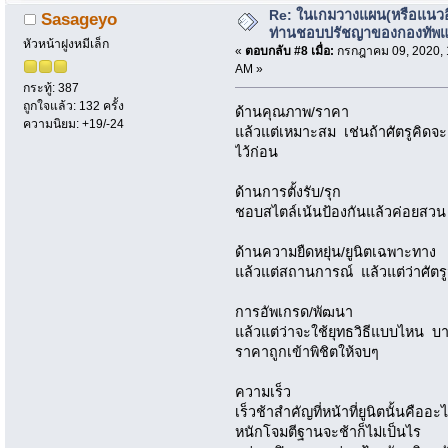
Re: ในเกมวางแผน(หรือแนวอื่
Sasageyo
ท่านชอบปรัชญาของกองทัพ
หัวหน้าฝูงหมีเล็ก
«
ตอบกลับ #8 เมื่อ:
กรกฎาคม 09, 2020, 
AM »
กระทู้: 387
ถูกใจแล้ว: 132 ครั้ง
ด้านคุณภาพ/ราคา
ความนิยม: +19/-24
แล้วแต่เหมาะสม เช่นถ้าศัตรูคิดจะ
ไว้ก่อน
ด้านการตั้งรับ/รุก
ชอบสไตล์เน้นป้องกันแล้วค่อยสวน
ด้านความยืดหยุ่น/ยูนิตเฉพาะทาง
แล้วแต่สถานการณ์ แล้วแต่ว่าศัตร
การอัพเกรด/พัฒนา
แล้วแต่ว่าจะใช้ยุทธวิธีแบบไหน บาง
ราคาถูกเข้าพิชิตให้จบๆ
ความเร็ว
เร็วช้าสำคัญที่หน้าที่ยูนิตนั้นคื
หนักโจมตีฐานจะช้าก็ไม่เป็นไร