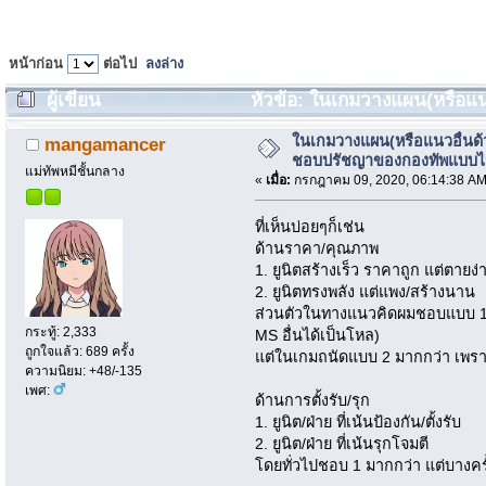
หน้าก่อน
ต่อไป
ลงล่าง
ผู้เขียน
หัวข้อ: ในเกมวางแผน(หรือแน
แบบไหน (อ่าน 2034 ครั้ง)
ในเกมวางแผน(หรือแนวอื่้นด้
mangamancer
ชอบปรัชญาของกองทัพแบบ
แม่ทัพหมีชั้นกลาง
«
เมื่อ:
กรกฎาคม 09, 2020, 06:14:38 AM
ที่เห็นบ่อยๆก็เช่น
ด้านราคา/คุณภาพ
1. ยูนิตสร้างเร็ว ราคาถูก แต่ตายง่
2. ยูนิตทรงพลัง แต่แพง/สร้างนาน
ส่วนตัวในทางแนวคิดผมชอบแบบ 1 
กระทู้: 2,333
MS อื่นได้เป็นโหล)
ถูกใจแล้ว: 689 ครั้ง
แต่ในเกมถนัดแบบ 2 มากกว่า เพร
ความนิยม: +48/-135
เพศ:
ด้านการตั้งรับ/รุก
1. ยูนิต/ฝ่าย ที่เน้นป้องกัน/ตั้งรับ
2. ยูนิต/ฝ่าย ที่เน้นรุกโจมตี
โดยทั่วไปชอบ 1 มากกว่า แต่บางคร