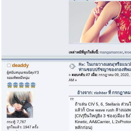
i.imgur.com/nQ73zsk-jpg
เหล่าหมีที่ถูกใจสิ่งนี้:
mangamancer
,
kro
Re: ในเกมวางแผน(หรือแนวอื่
deaddy
ท่านชอบปรัชญาของกองทัพ
ผู้สนับสนุนเซนนิคุงY3
«
ตอบกลับ #7 เมื่อ:
กรกฎาคม 09, 2020, 
จอมทัพหมีหนุ่ม
AM »
อ้างจาก: richter ที่ กรกฎาค
ถ้าเล่น CIV 5, 6, Stellaris ส่วน
แล้วก็ One wave rush ล้างแมพ
[CIV]ปืนใหญ่ยิง 3 ช่อง(เมือง ยิง
Kinetic, AA&Carrier, L:2xProto
กระทู้: 7,767
ถูกใจแล้ว: 1947 ครั้ง
หลักก่อน)