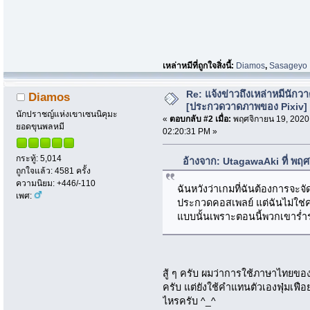
เหล่าหมีที่ถูกใจสิ่งนี้:
Diamos
,
Sasageyo
Re: แจ้งข่าวถึงเหล่าหมีนักว
Diamos
[ประกวดวาดภาพของ Pixiv]
นักปราชญ์แห่งเขาเซนนิคุมะ
«
ตอบกลับ #2 เมื่อ:
พฤศจิกายน 19, 2020
ยอดขุนพลหมี
02:20:31 PM »
กระทู้: 5,014
อ้างจาก: UtagawaAki ที่ พฤ
ถูกใจแล้ว: 4581 ครั้ง
ความนิยม: +446/-110
ฉันหวังว่าเกมที่ฉันต้องการจะ
เพศ:
ประกวดคอสเพลย์ แต่ฉันไม่ใช่
แบบนั้นเพราะตอนนี้พวกเขาร่
สู้ ๆ ครับ ผมว่าการใช้ภาษาไทยของ
ครับ แต่ยังใช้คำแทนตัวเองฟุ่มเฟื
ไหรครับ ^_^