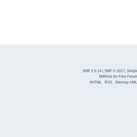
SMF 2.0.14
|
SMF © 2017
,
Simpl
SMFAds
for
Free Foru
XHTML
RSS
Sitemap XM