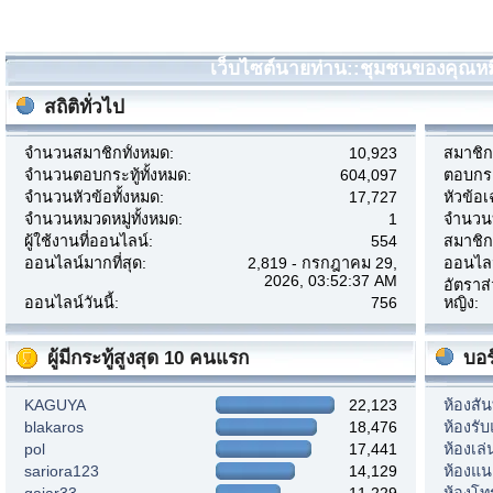
เว็บไซต์นายท่าน::ชุมชนของคุณหมี 
สถิติทั่วไป
จำนวนสมาชิกทั้งหมด:
10,923
สมาชิกเ
จำนวนตอบกระทู้ทั้งหมด:
604,097
ตอบกระท
จำนวนหัวข้อทั้งหมด:
17,727
หัวข้อเ
จำนวนหมวดหมู่ทั้งหมด:
1
จำนวนบ
ผู้ใช้งานที่ออนไลน์:
554
สมาชิก
ออนไลน์มากที่สุด:
2,819 - กรกฎาคม 29,
ออนไลน์
2026, 03:52:37 AM
อัตราส
ออนไลน์วันนี้:
756
หญิง:
ผู้มีกระทู้สูงสุด 10 คนแรก
บอร
KAGUYA
22,123
ห้องสั
blakaros
18,476
ห้องรั
pol
17,441
ห้องเล
sariora123
14,129
ห้องแ
gaiar33
11,229
ห้องโท