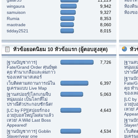
wingaura
9,942
ห้องดิ
samuison
9,327
ห้องขอ
Rumia
8,353
maotrade
8,060
tidday2521
8,015
หัวข้อยอดนิยม 10 หัวข้อแรก (ผู้ตอบสูงสุด)
หัว
[ฐานบัญชาการ]
7,726
[ฐานสป
Fate/Grand Order ศุนย์พูด
หนุ่มแม
คุย ทำนาเกลือและดมกาว
ปราณีต
ของเหล่ามาสเตอร์
[ฐานบ
เว็บติดตามสถานการณ์ใน
6,397
Fate/G
ยูเครนแบบ Live Map
คุย ท
ของเหล
[ฐานสปอยร์]โลกเกมจีบ
5,063
หนุ่มแม่ง เป็นโลกที่ไม่
[LC by
ปราณีตัวประกอบซักนิด!
อวย]บอ
เหวย! 
[LC by FP][สปอยร์กอง
4,643
Appear
อวย]บอสใหญ่โผล่มาแล้ว
เหวย! A Wild Last Boss
[ฐานบั
Appeared!
Slayer
[ฐานบัญชาการ] Goblin
4,534
เว็บติ
Slayer/year one
ยูเครน