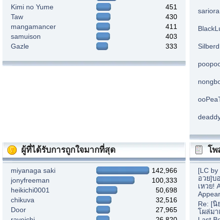
Kimi no Yume
451
sarior
Taw
430
mangamancer
411
BlackL
samuison
403
Gazle
333
Silberd
poopo
nongb
ooPea
deadd
ผู้ที่ได้รับการถูกใจมากที่สุด
โพส
miyanaga saki
142,966
[LC by
อวย]บอ
jonyfreeman
100,333
เหวย! 
heikichi0001
50,698
Appear
chikuva
32,516
Re: [น
Door
27,965
โผล่มา
rayeichi
26,820
Last B