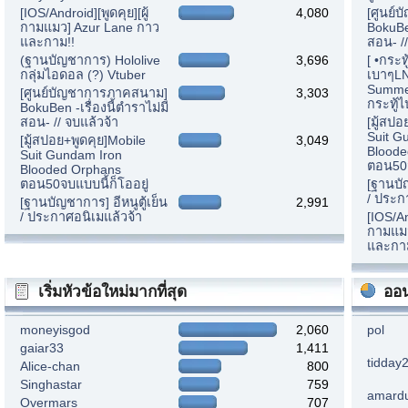
[IOS/Android][พูดคุย][ผู้
4,080
[ศูนย์
กามแมว] Azur Lane กาว
BokuBen
และกาม!!
สอน- //
(ฐานบัญชาการ) Hololive
3,696
[ •กระท
กลุ่มไอดอล (?) Vtuber
เบาๆLN
Summer
[ศูนย์บัญชาการภาคสนาม]
3,303
กระทู้ไ
BokuBen -เรื่องนี้ตำราไม่มี
สอน- // จบแล้วจ้า
[มู้สปอ
Suit G
[มู้สปอย+พูดคุย]Mobile
3,049
Bloode
Suit Gundam Iron
ตอน50จ
Blooded Orphans
ตอน50จบแบบนี้ก็โออยู่
[ฐานบัญ
/ ประก
[ฐานบัญชาการ] อีหนูตู้เย็น
2,991
/ ประกาศอนิเมแล้วจ้า
[IOS/An
กามแมว
และกา
เริ่มหัวข้อใหม่มากที่สุด
ออน
moneyisgod
2,060
pol
gaiar33
1,411
tidday
Alice-chan
800
Singhastar
759
amard
Overmars
707