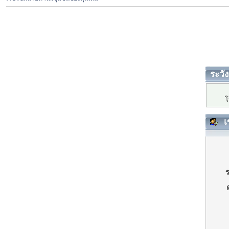
ระวัง
โ
เ
ร