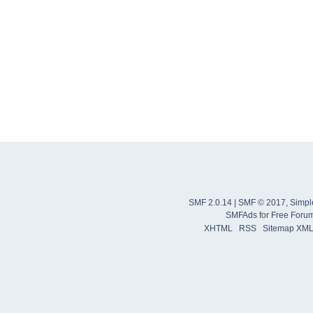
SMF 2.0.14
|
SMF © 2017
,
Simpl
SMFAds
for
Free Foru
XHTML
RSS
Sitemap XM