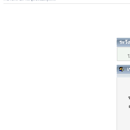
ระวัง
โ
เ
ร