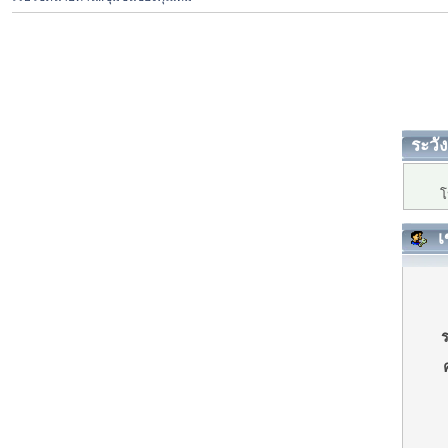
ระวัง
โ
เ
ร