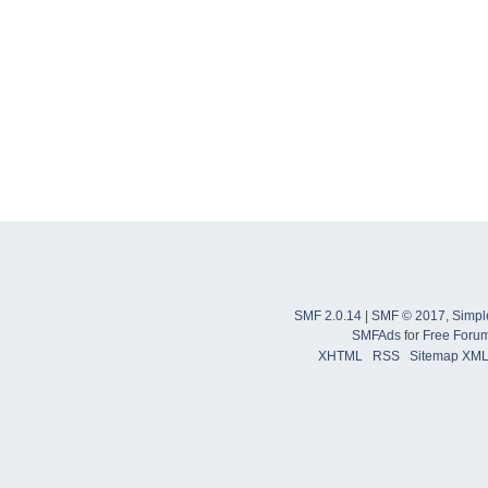
SMF 2.0.14
|
SMF © 2017
,
Simpl
SMFAds
for
Free Foru
XHTML
RSS
Sitemap XM