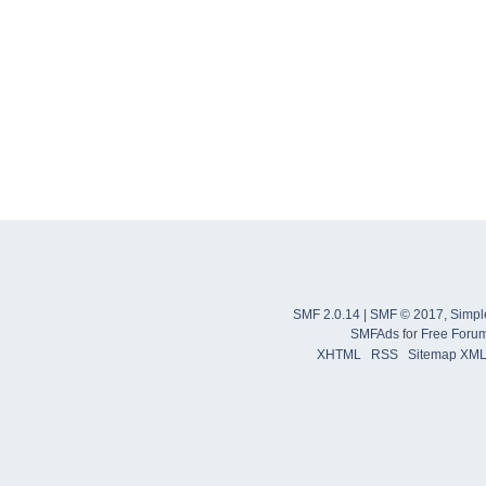
SMF 2.0.14
|
SMF © 2017
,
Simpl
SMFAds
for
Free Foru
XHTML
RSS
Sitemap XM