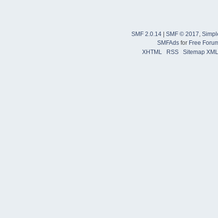
SMF 2.0.14
|
SMF © 2017
,
Simpl
SMFAds
for
Free Foru
XHTML
RSS
Sitemap XM