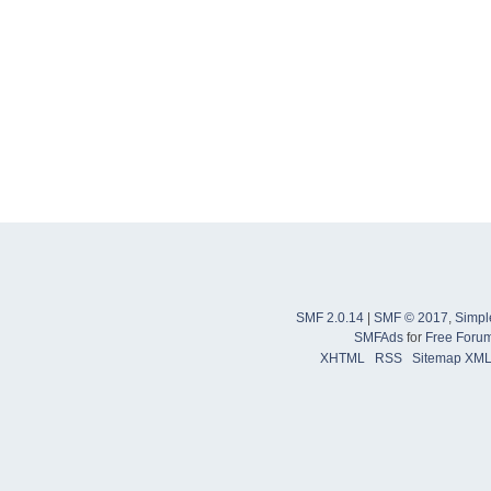
SMF 2.0.14
|
SMF © 2017
,
Simpl
SMFAds
for
Free Foru
XHTML
RSS
Sitemap XM