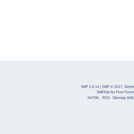
SMF 2.0.14
|
SMF © 2017
,
Simpl
SMFAds
for
Free Foru
XHTML
RSS
Sitemap XM