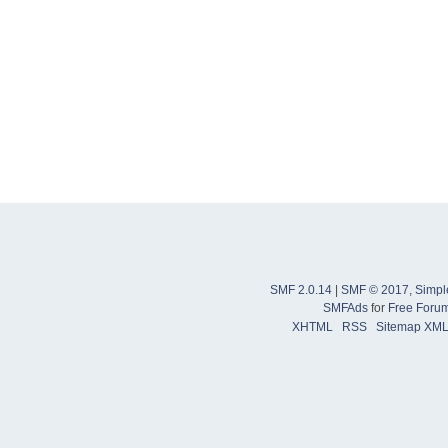
SMF 2.0.14
|
SMF © 2017
,
Simpl
SMFAds
for
Free Foru
XHTML
RSS
Sitemap XM