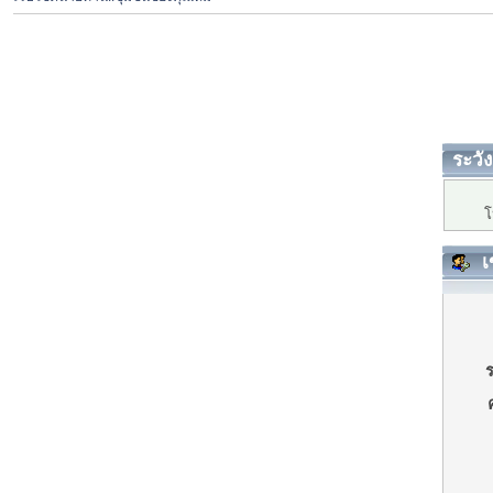
ระวัง
โ
เ
ร