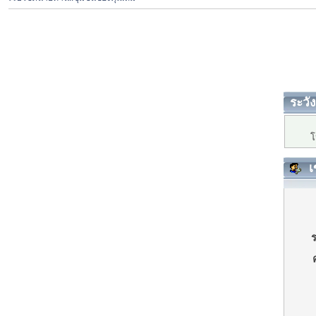
ระวัง
โ
เ
ร