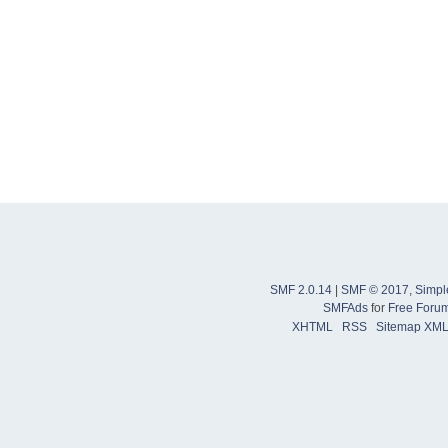
SMF 2.0.14
|
SMF © 2017
,
Simpl
SMFAds
for
Free Foru
XHTML
RSS
Sitemap XM