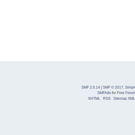
SMF 2.0.14
|
SMF © 2017
,
Simpl
SMFAds
for
Free Foru
XHTML
RSS
Sitemap XM