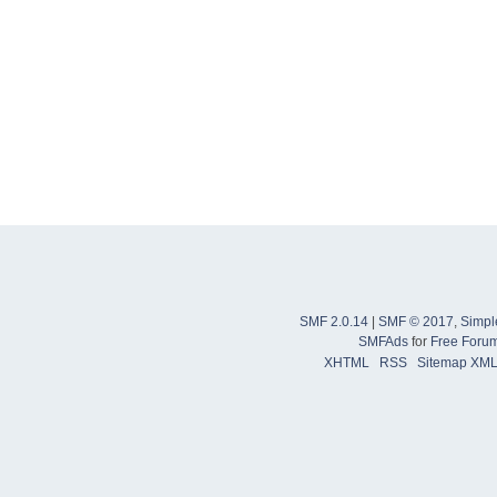
SMF 2.0.14
|
SMF © 2017
,
Simpl
SMFAds
for
Free Foru
XHTML
RSS
Sitemap XM