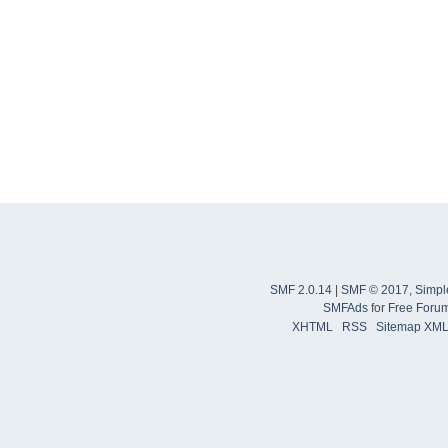
SMF 2.0.14
|
SMF © 2017
,
Simpl
SMFAds
for
Free Foru
XHTML
RSS
Sitemap XM