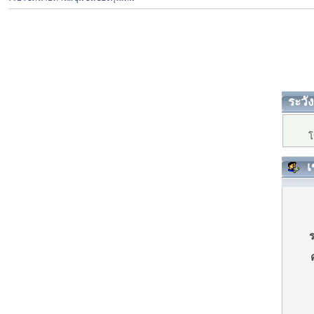
ระวัง
โ
เ
ร