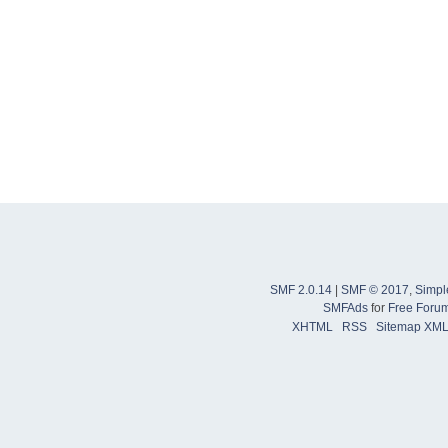
SMF 2.0.14
|
SMF © 2017
,
Simpl
SMFAds
for
Free Foru
XHTML
RSS
Sitemap XM