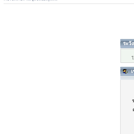
ระวัง
โ
เ
ร