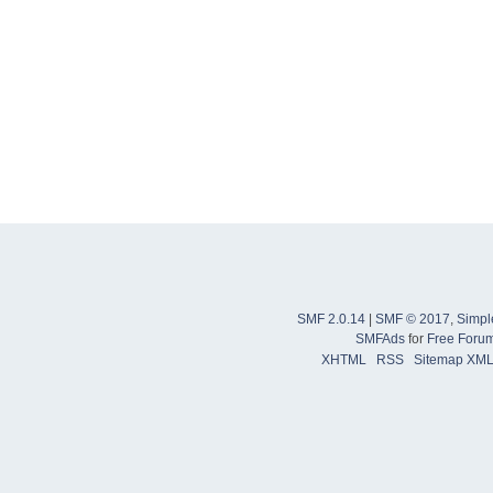
SMF 2.0.14
|
SMF © 2017
,
Simpl
SMFAds
for
Free Foru
XHTML
RSS
Sitemap XM