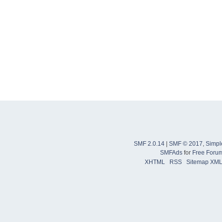
SMF 2.0.14
|
SMF © 2017
,
Simpl
SMFAds
for
Free Foru
XHTML
RSS
Sitemap XM