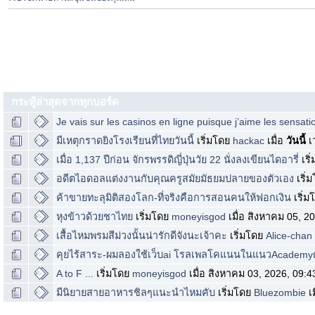
กระทู้ล่าสุดจากทุกบอร์ด
Je vais sur les casinos en ligne puisque j’aime les sensat
มีเหตุกราดยิงโรงเรียนที่ไทยวันนี้
เริ่มโดย
hackac
เมื่อ
วันนี้
เ
เมื่อ 1,137 ปีก่อน จักรพรรดิญี่ปุ่นวัย 22 นั่งลงเขียนไดอารี่
เริ
อดีตไอดอลแต่งงานกับคุณครูสมัยมัธยมปลายของตัวเอง
เริ่
ค้าขายทะลุมิติสองโลก-ที่จริงคือการสอนคนให้ฟอกเงิน
เริ่
หุงข้าวด้วยชาไทย
เริ่มโดย
moneyisgod
เมื่อ สิงหาคม 05, 
เสื้อไหมพรมสีม่วงนั้นน่ารักดีจังนะเจ้าคะ
เริ่มโดย
Alice-chan
คุยไร้สาระ-ผมลองใช้เว็บai โรลเพลโคแนนในแนวAcademyด
A to F ...
เริ่มโดย
moneyisgod
เมื่อ สิงหาคม 03, 2026, 09:
มีนิยายสายอาหารชิลๆแนะนำไหมคับ
เริ่มโดย
Bluezombie
เ