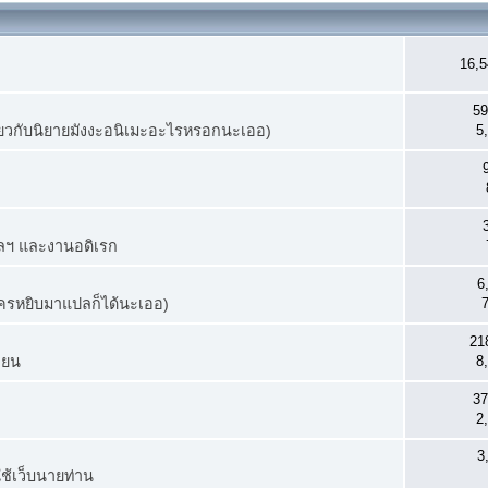
16,5
59
่เกี่ยวกับนิยายมังงะอนิเมะอะไรหรอกนะเออ)
5,
ฯลฯ และงานอดิเรก
6
ใครหยิบมาแปลก็ได้นะเออ)
7
218
่ยน
8,
37
2,
3
ช้เว็บนายท่าน