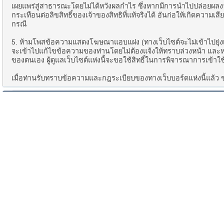
เผยแพร่สู่สาธารณะโดยไม่ได้หวังผลกำไร ซึ่งหากมีการนำไปปล่อยผลง
กระเทือนต่อลิขสิทธิ์ของเจ้าของสิทธิที่แท้จริงได้ อันก่อให้เกิดความเ
กรณี
5. ห้ามโพสข้อความแสดงโฆษณาแอบแฝง (ทางเว็บไซต์จะไม่เข้าไปยุ่
จะเข้าไปแก้ไขข้อความของท่านโดยไม่ต้องแจ้งให้ทราบล่วงหน้า แ
ของตนเอง ผู้ดูแลเว็บไซต์แห่งนี้จะขอใช้สิทธิ์ในการพิจารณาการเข้าใ
เมื่อท่านรับทราบข้อความและกฎระเบียบของทางเว็บบอร์ดแห่งนี้แล้ว ขอใ