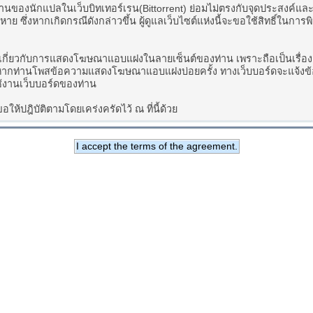
านของนักแปลในเว็บบิทเทอร์เรน(Bittorrent) ย่อมไม่ตรงกับจุดประสงค์แ
สียหาย ซึ่งหากเกิดกรณีดังกล่าวขึ้น ผู้ดูแลเว็บไซต์แห่งนี้จะขอใช้สิทธิ์
งเกี่ยวกับการแสดงโฆษณาแอบแฝงในลายเซ็นต์ของท่าน เพราะถือเป็นเรื่
ละหากท่านโพสข้อความแสดงโฆษณาแอบแฝงบ่อยครั้ง ทางเว็บบอร์ดจะแจ้ง
ช้งานเว็บบอร์ดของท่าน
ห้ปฎิบัติตามโดยเคร่งครัดไว้ ณ ที่นี้ด้วย