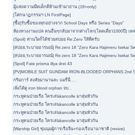
มู้แห่งความมืดเด็กดีห้ามเข้ามาอ่าน (18+only)
[โศกนาฏกรรมฯ LN FirstPage]
[ซื้อ]รับซื้อของทุกอย่างจาก School Days หรือ Series "Days"
ห้องทวงงานแปล คนอื่นๆกลับมาจากต่างโลก(โดดเดี่ยว1000ปี) เพจ
(Spoil) ท่านใดก็ได้ช่วยสปอย Re:Zero ให้ทีครับ
[สปอย,ระบายอารมณ์] Re:zero 18 "Zero Kara Hajimeru Isekai Se
[สปอย,ระบายอารมณ์] Re:zero 18 "Zero Kara Hajimeru Isekai Se
[Spoil] Fate prisma illya drei 43
[PV]MOBILE SUIT GUNDAM IRON-BLOODED ORPHANS 2nd S
กริมการ์ สงสัยมานานละ แมรี่นี่.....
เพิ่งได้ดู iron blood orphan จบ...
กระทูคนป่วยเรือ ใครเล่นkancolle มาสุ่มหัวกัน
กระทูคนป่วยเรือ ใครเล่นkancolle มาสุ่มหัวกัน
กระทูคนป่วยเรือ ใครเล่นkancolle มาสุ่มหัวกัน
กระทูคนป่วยเรือ ใครเล่นkancolle มาสุ่มหัวกัน
[Warship Girl] ชุมนุมผู้การเรือจีน+กองเรือนานาชาติ (revive)