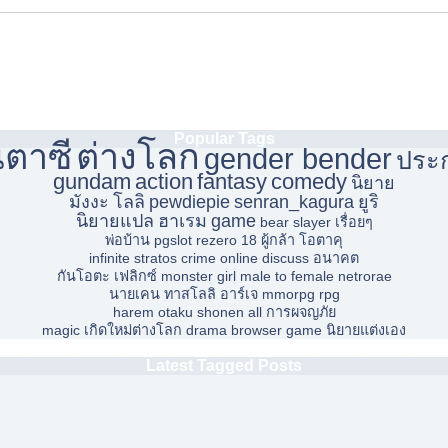
Popular Tags
ตาซี
ต่างโลก
gender bender
ประ
gundam
action
fantasy
comedy
นิยาย
มังงะ
โลลิ
pewdiepie
senran_kagura
ยูริ
นิยายแปล
ฮาเรม
game
bear slayer
เรื่อยๆ
พ่อบ้าน
pgslot
rezero 18
ผู้กล้า
โอตาคุ
infinite stratos
crime
online
discuss
อนาคต
กันโอตะ
เฟลิกซ์
monster girl
male to female
netrorae
นายเคน
ทาสโลลิ
อาร์เจ
mmorpg
rpg
harem
otaku
shonen
all
การผจญภัย
magic
เกิดใหม่ต่างโลก
drama
browser game
นิยายแต่งเอง
Latest Tagged Posts