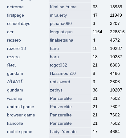
netrorae
Kimi no Yume
63
18989
firstpage
mr.alerty
47
11949
school days
pchana080
3
3207
eer
lengust.gun
1164
228816
re:zero
finalsetsuna
4
4572
rezero 18
haru
18
10287
rezero
haru
18
10287
มังงะ
togot032
21
8803
gundam
Haszmoon10
8
4486
กริมการ์
redxsword
3
2606
gundam
zethys
38
10207
warship
Panzerelite
21
7602
android game
Panzerelite
21
7602
browser game
Panzerelite
21
7602
kancolle
Panzerelite
21
7602
mobile game
Lady_Yamato
17
4684