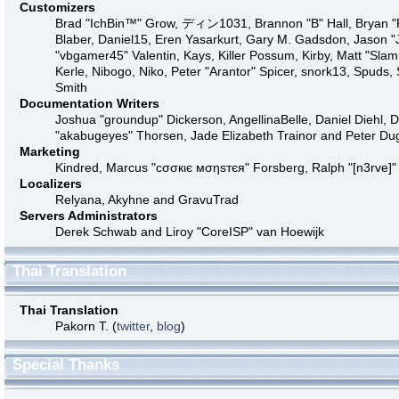
Customizers
Brad "IchBin™" Grow, ディン1031, Brannon "B" Hall, Bryan "R
Blaber, Daniel15, Eren Yasarkurt, Gary M. Gadsdon, Jason "
"vbgamer45" Valentin, Kays, Killer Possum, Kirby, Matt "S
Kerle, Nibogo, Niko, Peter "Arantor" Spicer, snork13, Spuds
Smith
Documentation Writers
Joshua "groundup" Dickerson, AngellinaBelle, Daniel Diehl, 
"akabugeyes" Thorsen, Jade Elizabeth Trainor and Peter D
Marketing
Kindred, Marcus "cσσкιє мσηѕтєя" Forsberg, Ralph "[n3rve]"
Localizers
Relyana, Akyhne and GravuTrad
Servers Administrators
Derek Schwab and Liroy "CoreISP" van Hoewijk
Thai Translation
Thai Translation
Pakorn T. (
twitter
,
blog
)
Special Thanks