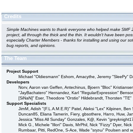
Credits
Simple Machines wants to thank everyone who helped make SMF 2.0 
project, all through the thick and the thin. It wouldn't have been po
especially Charter Members - thanks for installing and using our so
bug reports, and opinions.
The Team
Project Support
Michael "Oldiesmann" Eshom, Amacythe, Jeremy "SleePy" Da
Developers
Norv, Aaron van Geffen, Antechinus, Bjoern "Bloc" Kristians
"JayBachatero" Hernandez, Karl "RegularExpression" Benson,
[SiNaN]" Eser, Theodore "Orstio" Hildebrandt, Thorsten "TE"
Support Specialists
JimM, Adish "(F.L.A.M.E.R)" Patel, Aleksi "Lex" Kilpinen, Be
Duncan85, Eliana Tamerin, Fiery, gbsothere, Harro, Huw, Jan
Jessica "Miss All Sunday" Gonzales, K@, Kevin "greyknight17"
Mick G., Michele "Illori" Davis, MrPhil, Nick "Fizzy" Dyer, Ni
Rumbaar, Pitti, RedOne, S-Ace, Wade "sησω" Poulsen and x