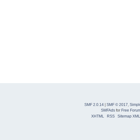
SMF 2.0.14
|
SMF © 2017
,
Simpl
SMFAds
for
Free Foru
XHTML
RSS
Sitemap XM