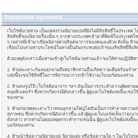
Registration Agreement
เว็บไซต์นายท่าน เป็นแหล่งรวมนิยายแปลที่ยังไม่มีลิขสิทธิ์ในประเทศ โด
ลิขสิทธิ์ของนิยายเรื่องนั้น ๆ จากต่างประเทศเข้ามาตีพิมพ์ในประเทศไทย อ
ๆ เหล่าหมีเข้ามาเขียนนิยายตามจินตนาการของตนเองด้วย ดังนั้น ห้า
เขียนไปแสวงหาประโยชน์ในทางอื่นอันกระทบต่อเจ้าของลิขสิทธิ์ที่แท้จ
ด้วยเหตุดังกล่าวเมื่อท่านเข้าสู่เว็บไซต์นายท่านแล้ว ขอให้ท่านปฎิบัติ
1. ห้ามทะเลาะกันจนลุกลามถึงสมาชิกท่านอื่นเกิดความเดือดร้อนรำคาญ ซ
แห่งนี้จะขอใช้สิทธิ์ในการพิจารณาการเข้าใช้งานเว็บบอร์ดของท่าน
2. ห้ามลงรูปโป๊ เว็บไซต์อนาจาร ฯลฯ อันเป็นการกระทำความผิดตามพ
คอมพิวเตอร์ฯ ซึ่งหากเกิดกรณีดังกล่าวขึ้น ผู้ดูแลเว็บไซต์แห่งนี้จะข
ของท่าน
3. ห้ามก่อเหตุทะเลาะวิวาทจนลุกลามใหญ่โตอันเป็นการทำลายความสง
สุภาพชน ซึ่งหากเกิดกรณีดังกล่าวขึ้น แล้วผู้ดูแลเว็บบอร์ดเห็นว่าจ
ดังกล่าว หากท่านไม่ยอมหยุดกระทำการเช่นนั้น ผู้ดูแลเว็บไซต์แห่งนี้
บอร์ดของท่าน
4. ห้ามนำข้อความนิยายแปล นิยายแต่ง หรือข้อความใด ๆ ในเว็บไปปล่อ